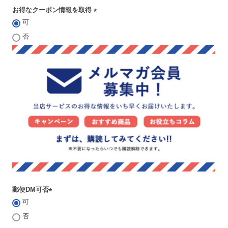
須
お得なクーポン情報を取得
)
可
(
必
否
須
)
郵便DM可否
可
(
必
否
須