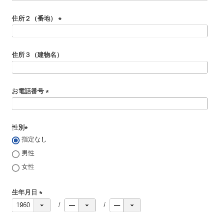
必
住所２（番地）
須
)
(
必
住所３（建物名）
須
)
お電話番号
(
必
性別
須
指定なし
)
(
必
男性
須
女性
)
生年月日
(
必