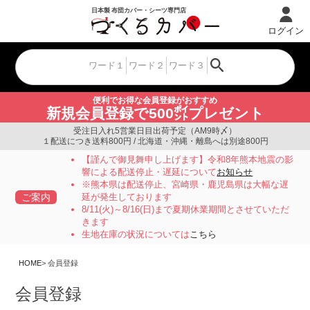
ログイン
便利でお得な会員登録がおすすめ
新規会員登録で500㌽プレゼント
受注日入れ5営業日目出荷予定（AM9時〆）
１配送につき送料800円 / 北海道・沖縄・離島へは別途800円
【謹んで御見舞申し上げます】令和8年熊本地震の影
響による配送停止・遅延について
お知らせ
※熊本県は配送停止、宮崎県・鹿児島県は大幅な遅
ご案内
延が発生しております
8/11(火)～8/16(日)まで夏期休業期間とさせていただ
きます
生地在庫の状況については
こちら
HOME
会員登録
会員登録