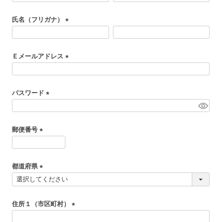
必
氏名（フリガナ）
須
)
(
必
Ｅメールアドレス
須
)
(
必
パスワード
須
)
(
必
郵便番号
須
)
(
必
都道府県
須
)
(
必
須
住所１（市区町村）
)
(