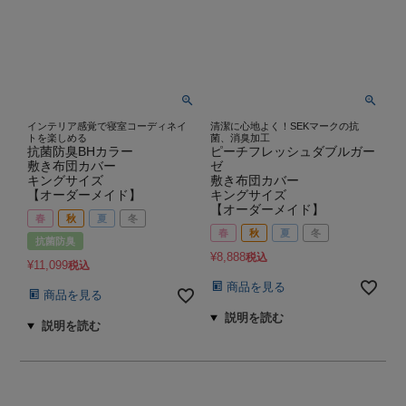
インテリア感覚で寝室コーディネイ
清潔に心地よく！SEKマークの抗
トを楽しめる
菌、消臭加工
抗菌防臭BHカラー
ピーチフレッシュダブルガー
敷き布団カバー
ゼ
キングサイズ
敷き布団カバー
【オーダーメイド】
キングサイズ
【オーダーメイド】
春
秋
夏
冬
春
秋
夏
冬
抗菌防臭
¥
8,888
税込
¥
11,099
税込
商品を見る
商品を見る