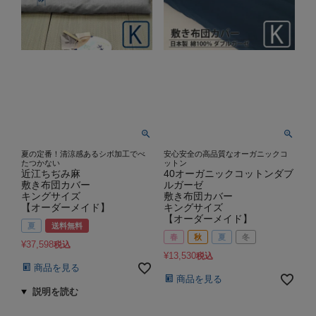
夏の定番！清涼感あるシボ加工でべ
安心安全の高品質なオーガニックコ
たつかない
ットン
近江ちぢみ麻
40オーガニックコットンダブ
敷き布団カバー
ルガーゼ
キングサイズ
敷き布団カバー
【オーダーメイド】
キングサイズ
【オーダーメイド】
夏
送料無料
春
秋
夏
冬
¥
37,598
税込
¥
13,530
税込
商品を見る
商品を見る