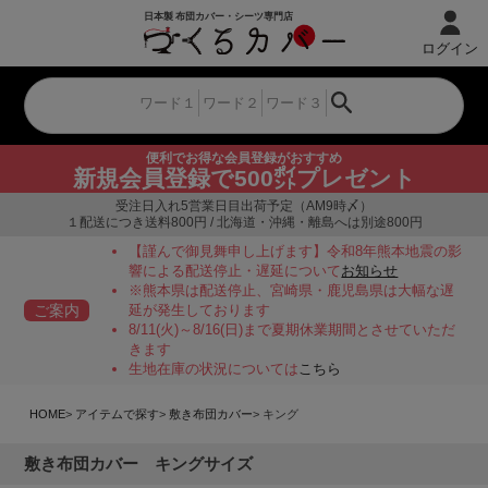
ログイン
便利でお得な会員登録がおすすめ
新規会員登録で500㌽プレゼント
受注日入れ5営業日目出荷予定（AM9時〆）
１配送につき送料800円 / 北海道・沖縄・離島へは別途800円
【謹んで御見舞申し上げます】令和8年熊本地震の影
響による配送停止・遅延について
お知らせ
※熊本県は配送停止、宮崎県・鹿児島県は大幅な遅
ご案内
延が発生しております
8/11(火)～8/16(日)まで夏期休業期間とさせていただ
きます
生地在庫の状況については
こちら
HOME
アイテムで探す
敷き布団カバー
キング
敷き布団カバー キングサイズ