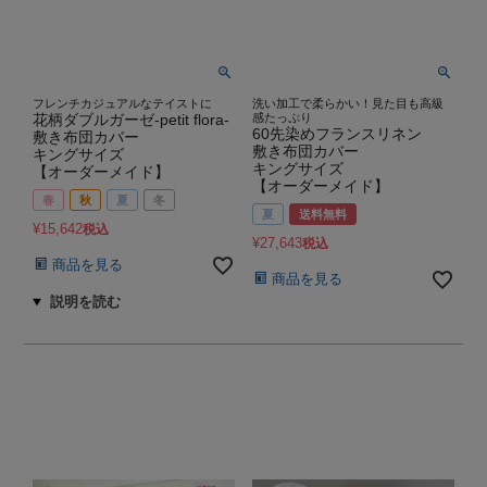
フレンチカジュアルなテイストに
洗い加工で柔らかい！見た目も高級
花柄ダブルガーゼ-petit flora-
感たっぷり
60先染めフランスリネン
敷き布団カバー
敷き布団カバー
キングサイズ
キングサイズ
【オーダーメイド】
【オーダーメイド】
春
秋
夏
冬
夏
送料無料
¥
15,642
税込
¥
27,643
税込
商品を見る
商品を見る