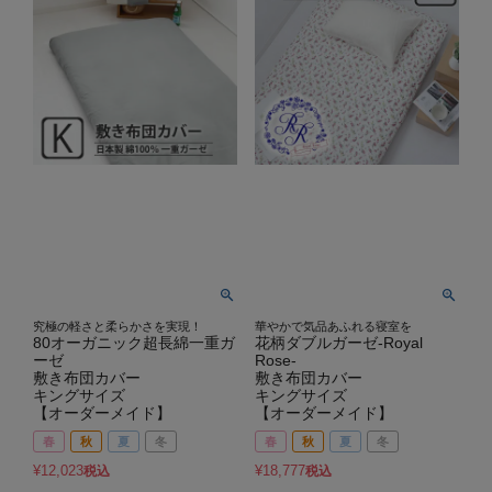
究極の軽さと柔らかさを実現！
華やかで気品あふれる寝室を
80オーガニック超長綿一重ガ
花柄ダブルガーゼ-Royal
ーゼ
Rose-
敷き布団カバー
敷き布団カバー
キングサイズ
キングサイズ
【オーダーメイド】
【オーダーメイド】
春
秋
夏
冬
春
秋
夏
冬
¥
12,023
¥
18,777
税込
税込