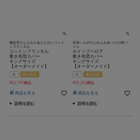
微起毛でふんわりあたたかいコット
毛布いらずのふわふわあったか綿パ
ンフランネル
イル
コットンフランネル
ホイップベロア
敷き布団カバー
敷き布団カバー
キングサイズ
キングサイズ
【オーダーメイド】
【オーダーメイド】
冬
あったか
冬
あったか
¥
21,747
¥
25,201
税込
税込
商品を見る
商品を見る