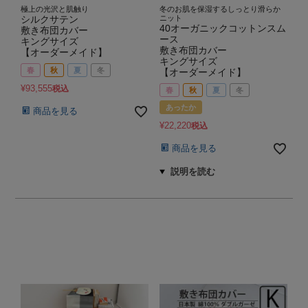
極上の光沢と肌触り
冬のお肌を保湿するしっとり滑らか
シルクサテン
ニット
40オーガニックコットンスム
敷き布団カバー
ース
キングサイズ
敷き布団カバー
【オーダーメイド】
キングサイズ
春
秋
夏
冬
【オーダーメイド】
¥
93,555
税込
春
秋
夏
冬
あったか
商品を見る
¥
22,220
税込
商品を見る