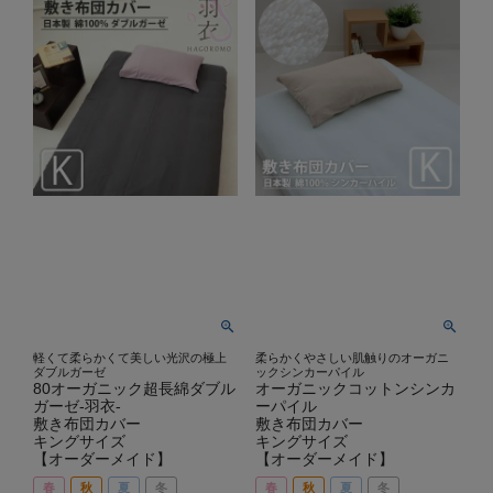
軽くて柔らかくて美しい光沢の極上
柔らかくやさしい肌触りのオーガニ
ダブルガーゼ
ックシンカーパイル
80オーガニック超長綿ダブル
オーガニックコットンシンカ
ガーゼ-羽衣-
ーパイル
敷き布団カバー
敷き布団カバー
キングサイズ
キングサイズ
【オーダーメイド】
【オーダーメイド】
春
秋
夏
冬
春
秋
夏
冬