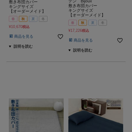
テン Bijoux
敷き布団カバー
敷き布団カバー
キングサイズ
キングサイズ
【オーダーメイド】
【オーダーメイド】
春
秋
夏
冬
春
秋
夏
冬
¥
10,670
税込
¥
17,226
税込
商品を見る
商品を見る