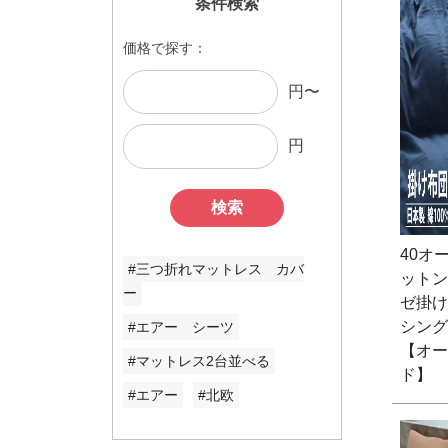
条件検索
価格で探す：
円〜
円
検索
40オ
#三つ折れマットレス カバ
ットン
ー
ゼ掛け
シング
#エアー シーツ
【オー
#マットレス2台並べる
ド】
#エアー
#北欧