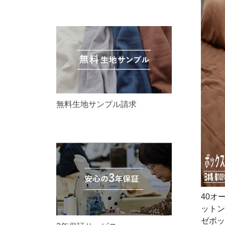
無料生地サンプル請求
40オ
ットン
ゼボッ