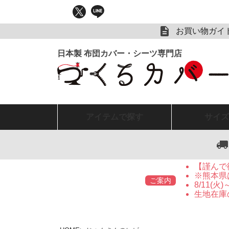
お買い物ガイ
アイテム
で探す
サイズ
【謹んで
※熊本県
ご案内
8/11(
生地在庫