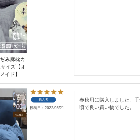
ぢみ麻枕カ
Lサイズ【オ
メイド】
春秋用に購入しました。手
購入者
頃で良い買い物でした。
投稿日
2022/08/21