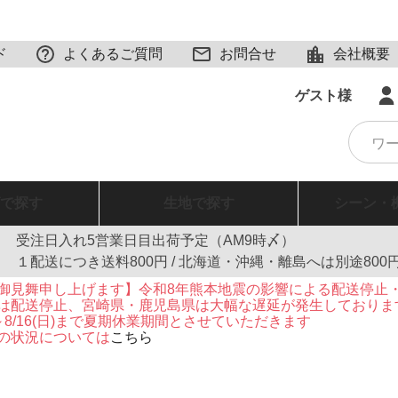
ド
よくあるご質問
お問合せ
会社概要
ゲスト様
で探す
生地
で探す
シーン・
受注日入れ5営業日目出荷予定（AM9時〆）
１配送につき送料800円 / 北海道・沖縄・離島へは別途800
御見舞申し上げます】令和8年熊本地震の影響による配送停止
は配送停止、宮崎県・鹿児島県は大幅な遅延が発生しておりま
火)～8/16(日)まで夏期休業期間とさせていただきます
の状況については
こちら