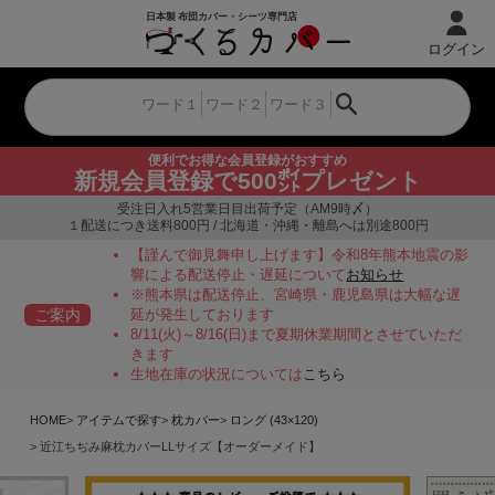
ログイン
便利でお得な会員登録がおすすめ
新規会員登録で500㌽プレゼント
受注日入れ5営業日目出荷予定（AM9時〆）
１配送につき送料800円 / 北海道・沖縄・離島へは別途800円
【謹んで御見舞申し上げます】令和8年熊本地震の影
響による配送停止・遅延について
お知らせ
※熊本県は配送停止、宮崎県・鹿児島県は大幅な遅
ご案内
延が発生しております
8/11(火)～8/16(日)まで夏期休業期間とさせていただ
きます
生地在庫の状況については
こちら
HOME
アイテムで探す
枕カバー
ロング (43×120)
近江ちぢみ麻枕カバーLLサイズ【オーダーメイド】