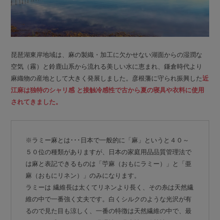
琵琶湖東岸地域は、麻の製織・加工に欠かせない湖面からの湿潤な
空気（霧）と鈴鹿山系から流れる美しい水に恵まれ、鎌倉時代より
麻織物の産地として大きく発展しました。彦根藩に守られ振興した
近
江麻は独特のシャリ感 と接触冷感性で古から夏の寝具や衣料に使用
されてきました。
※ラミー麻とは･･･日本で一般的に「麻」というと４０～
５０位の種類がありますが、日本の家庭用品品質管理法で
は麻と表記できるものは「苧麻（おもにラミー）」と「亜
麻（おもにリネン）」のみになります。
ラミーは 繊維長は太くてリネンより長く、その糸は天然繊
維の中で一番強く丈夫です。白くシルクのような光沢が有
るので見た目も涼しく、一番の特徴は天然繊維の中で、最