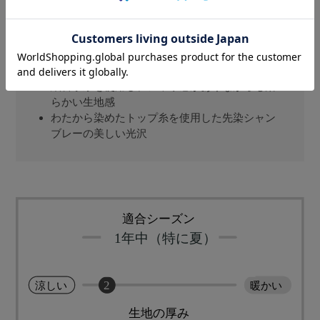
吸湿発散性に優れ、熱伝導率が高い、天然繊維
で一番ひんやり、麻100％使用
汗をかいても、近江ちぢみ、独特の凸凹、シボ
があることで肌にはりつかず、べたつかない
細番手糸を使用し、シャリ感がありながらも柔
らかい生地感
わたから染めたトップ糸を使用した先染シャン
ブレーの美しい光沢