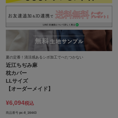
夏の定番！清涼感あるシボ加工でべたつかない
近江ちぢみ麻
枕カバー
LLサイズ
【オーダーメイド】
¥
6,094
税込
商品番号
pc-ll_16443