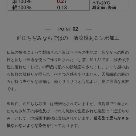
02
POINT
近江ちぢみならではの、清涼感あるシボ加工
伝統の技法によって製織された近江ちぢみの生地に、昔ながらの匠の
技と新しい技術を使って作り出された「しぼ」加工品です。形状保持
性に優れた「しぼ」の凹凸で肌への接触面を少なくし、シャリ感のあ
る抜群の肌触りが得られ、べとつき感もありません。天然繊維の麻の
みが持つ爽やかな縮布は、軽くサラサラと心地よい、夏に最適な素材
です。
※現在、近江ちぢみ加工は機械化されていますが、滋賀県で生産され
たちぢみ加工の織物及び、それら織物で生産された製品は「近江ちぢ
み」として、地域団体商標に登録されています。
反応染で柔らかさを
損なわないような染色
を行っております。