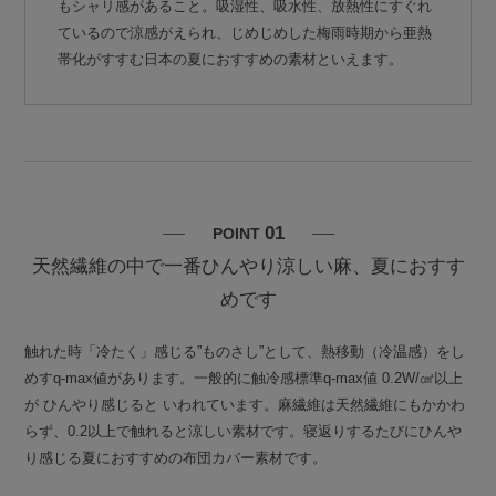
もシャリ感があること。吸湿性、吸水性、放熱性にすぐれ
ているので涼感がえられ、じめじめした梅雨時期から亜熱
帯化がすすむ日本の夏におすすめの素材といえます。
01
POINT
天然繊維の中で一番ひんやり涼しい麻、夏におすす
めです
触れた時「冷たく」感じる”ものさし”として、熱移動（冷温感）をし
めすq-max値があります。一般的に触冷感標準q-max値 0.2W/㎠以上
が ひんやり感じると いわれています。麻繊維は天然繊維にもかかわ
らず、0.2以上で触れると涼しい素材です。寝返りするたびにひんや
り感じる夏におすすめの布団カバー素材です。