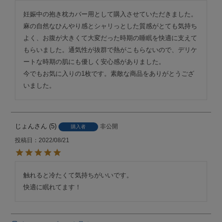
妊娠中の抱き枕カバー用として購入させていただきました。

麻の自然なひんやり感とシャリっとした質感がとても気持ち
よく、お腹が大きくて大変だった時期の睡眠を快適に支えて
もらいました。通気性が抜群で熱がこもらないので、デリケ
ートな時期の肌にも優しく安心感がありました。

今でもお気に入りの1枚です。素敵な商品をありがとうござ
いました。
じょん
5
非公開
購入者
投稿日
2022/08/21
触れると冷たくて気持ちがいいです。

快適に眠れてます！