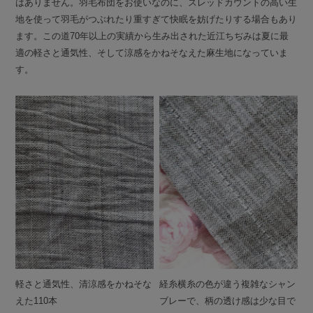
はありません。羽毛布団をお使いなのに、スレッドカウントの高い生
地を使って羽毛がつぶれたり重すぎて快眠を妨げたりする場合もあり
ます。この道70年以上の実績から生み出された近江ちぢみは夏に最
適の軽さと通気性、そして涼感をかねそなえた麻生地になっていま
す。
軽さと通気性、清涼感をかねそな
経糸横糸の色が違う複雑なシャン
えた110本
ブレーで、柄の透け感は少な目で