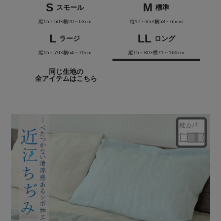
S
M
スモール
標準
縦15～50×横20～63cm
縦17～65×横58～65cm
L
LL
ラージ
ロング
縦15～70×横64～70cm
縦15～80×横71～160cm
同じ生地の
全アイテムはこちら