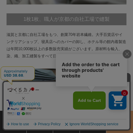
1枚1枚、職人が京都の自社工場で縫製
滋賀と京都に自社工場をもつ、創業70年岩本繊維。大手百貨店やイ
ンテリアショップ、寝具店へのカバーの卸し、ホテル等の館内着製造
は年間10,000枚以上の多数販売実績がございます。原材料を輸入、
染、織、加工縫製をすべて日本国内で行っているカバー専門店です。
サイズ
商品をさがす
お買物ガイド
カート
季節のおすすめ
から選ぶ