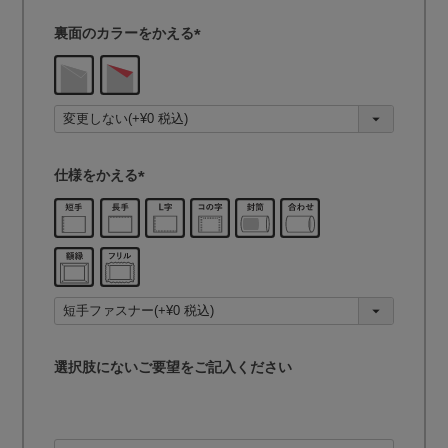
裏面のカラーをかえる
(
必
須
)
仕様をかえる
(
必
須
)
選択肢にないご要望をご記入ください