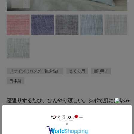
LLサイズ（ロング・抱き枕）
まくら用
麻
100％
日本製
寝返りするたび、ひんやり涼しい。シボで肌にはり
つかない、夏におすすめの近江ちぢみ麻100％の日本
製 枕カバー