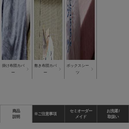
掛け布団カバ
敷き布団カバ
ボックスシー
ー
ー
ツ
商品
セミオーダー
お洗濯 /
※ご注意事項
説明
メイド
取扱い