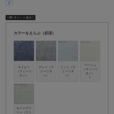
夏
[
55
ポイント進呈 ]
カラーをえらぶ（必須）
ベージュ
ネイビー
グレー（ラ
ミント（ラ
（ラミーリ
（ラミーリ
ミーリネ
ミーリネ
ネン）
ネン）
ン）
ン）
×
セージグリ
ーン（ラミ