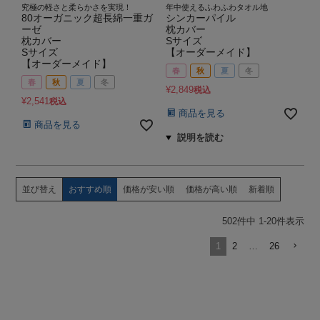
究極の軽さと柔らかさを実現！
年中使えるふわふわタオル地
80オーガニック超長綿一重ガ
シンカーパイル
ーゼ
枕カバー
枕カバー
Sサイズ
Sサイズ
【オーダーメイド】
【オーダーメイド】
春
秋
夏
冬
春
秋
夏
冬
¥
2,849
税込
¥
2,541
税込
商品を見る
商品を見る
並び替え
おすすめ順
価格が安い順
価格が高い順
新着順
502
件中
1
-
20
件表示
1
2
…
26