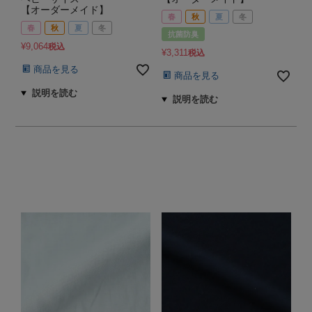
【オーダーメイド】
春
秋
夏
冬
春
秋
夏
冬
抗菌防臭
¥
9,064
税込
¥
3,311
税込
商品を見る
商品を見る