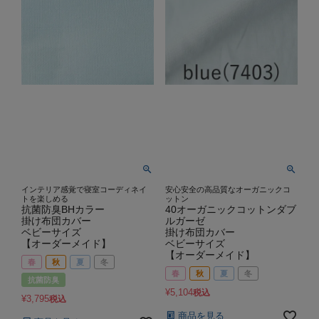
インテリア感覚で寝室コーディネイ
安心安全の高品質なオーガニックコ
トを楽しめる
ットン
抗菌防臭BHカラー
40オーガニックコットンダブ
掛け布団カバー
ルガーゼ
ベビーサイズ
掛け布団カバー
【オーダーメイド】
ベビーサイズ
【オーダーメイド】
春
秋
夏
冬
春
秋
夏
冬
抗菌防臭
¥
5,104
税込
¥
3,795
税込
商品を見る