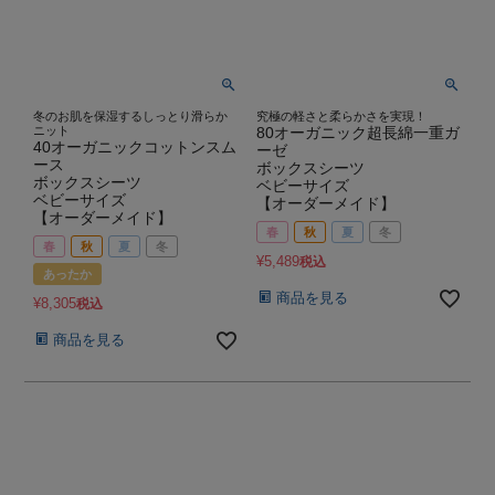
冬のお肌を保湿するしっとり滑らか
究極の軽さと柔らかさを実現！
ニット
80オーガニック超長綿一重ガ
40オーガニックコットンスム
ーゼ
ース
ボックスシーツ
ボックスシーツ
ベビーサイズ
ベビーサイズ
【オーダーメイド】
【オーダーメイド】
春
秋
夏
冬
春
秋
夏
冬
¥
5,489
税込
あったか
商品を見る
¥
8,305
税込
商品を見る