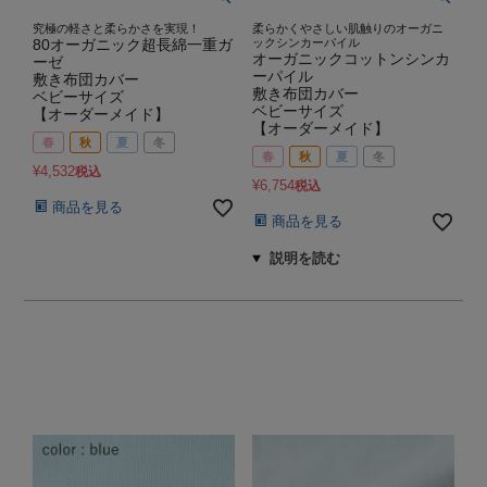
究極の軽さと柔らかさを実現！
柔らかくやさしい肌触りのオーガニ
80オーガニック超長綿一重ガ
ックシンカーパイル
オーガニックコットンシンカ
ーゼ
ーパイル
敷き布団カバー
敷き布団カバー
ベビーサイズ
ベビーサイズ
【オーダーメイド】
【オーダーメイド】
春
秋
夏
冬
春
秋
夏
冬
¥
4,532
税込
¥
6,754
税込
商品を見る
商品を見る