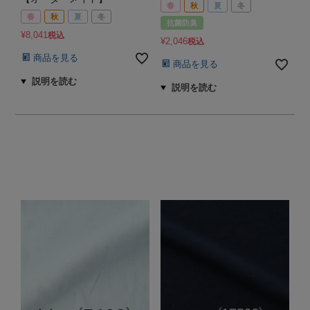
春
秋
夏
冬
春
秋
夏
冬
抗菌防臭
¥
8,041
税込
¥
2,046
税込
商品を見る
商品を見る