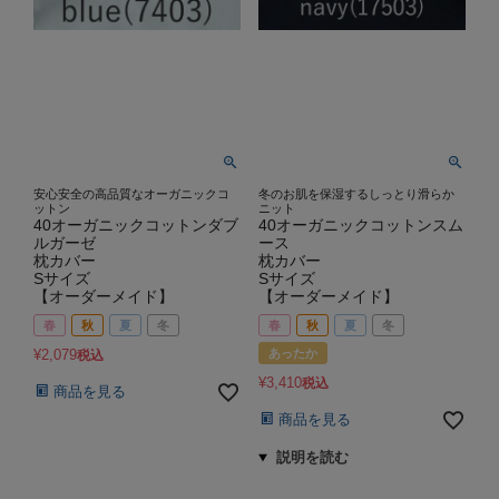
安心安全の高品質なオーガニックコ
冬のお肌を保湿するしっとり滑らか
ットン
ニット
40オーガニックコットンダブ
40オーガニックコットンスム
ルガーゼ
ース
枕カバー
枕カバー
Sサイズ
Sサイズ
【オーダーメイド】
【オーダーメイド】
春
秋
夏
冬
春
秋
夏
冬
¥
2,079
あったか
税込
¥
3,410
税込
商品を見る
商品を見る