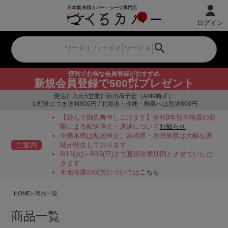
ログイン
便利でお得な会員登録がおすすめ
新規会員登録で500㌽プレゼント
受注日入れ5営業日目出荷予定（AM9時〆）
１配送につき送料800円 / 北海道・沖縄・離島へは別途800円
【謹んで御見舞申し上げます】令和8年熊本地震の影
響による配送停止・遅延について
お知らせ
※熊本県は配送停止、宮崎県・鹿児島県は大幅な遅
ご案内
延が発生しております
8/11(火)～8/16(日)まで夏期休業期間とさせていただ
きます
生地在庫の状況については
こちら
HOME
商品一覧
商品一覧