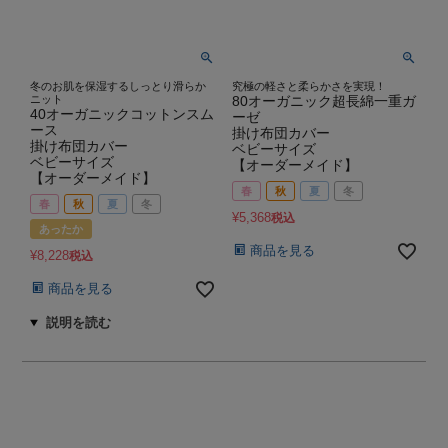
冬のお肌を保湿するしっとり滑らか
究極の軽さと柔らかさを実現！
ニット
80オーガニック超長綿一重ガ
40オーガニックコットンスム
ーゼ
ース
掛け布団カバー
掛け布団カバー
ベビーサイズ
ベビーサイズ
【オーダーメイド】
【オーダーメイド】
春
秋
夏
冬
春
秋
夏
冬
¥
5,368
税込
あったか
商品を見る
¥
8,228
税込
商品を見る