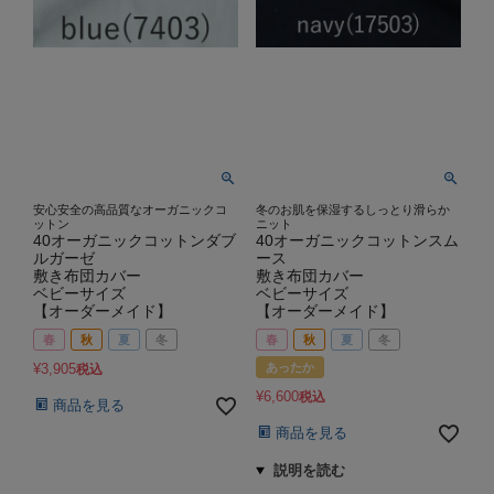
安心安全の高品質なオーガニックコ
冬のお肌を保湿するしっとり滑らか
ットン
ニット
40オーガニックコットンダブ
40オーガニックコットンスム
ルガーゼ
ース
敷き布団カバー
敷き布団カバー
ベビーサイズ
ベビーサイズ
【オーダーメイド】
【オーダーメイド】
春
秋
夏
冬
春
秋
夏
冬
¥
3,905
あったか
税込
¥
6,600
税込
商品を見る
商品を見る