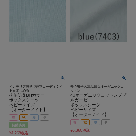
インテリア感覚で寝室コーディネイ
安心安全の高品質なオーガニックコ
トを楽しめる
ットン
抗菌防臭BHカラー
40オーガニックコットンダブ
ボックスシーツ
ルガーゼ
ベビーサイズ
ボックスシーツ
【オーダーメイド】
ベビーサイズ
【オーダーメイド】
春
秋
夏
冬
春
秋
夏
冬
抗菌防臭
¥
5,390
税込
¥
4,268
税込