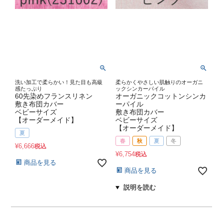
洗い加工で柔らかい！見た目も高級
柔らかくやさしい肌触りのオーガニ
感たっぷり
ックシンカーパイル
60先染めフランスリネン
オーガニックコットンシンカ
敷き布団カバー
ーパイル
ベビーサイズ
敷き布団カバー
【オーダーメイド】
ベビーサイズ
【オーダーメイド】
夏
春
秋
夏
冬
¥
6,666
税込
¥
6,754
税込
商品を見る
商品を見る