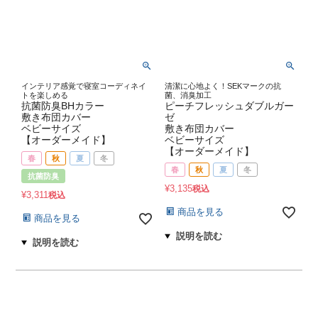
インテリア感覚で寝室コーディネイ
清潔に心地よく！SEKマークの抗
トを楽しめる
菌、消臭加工
抗菌防臭BHカラー
ピーチフレッシュダブルガー
敷き布団カバー
ゼ
ベビーサイズ
敷き布団カバー
【オーダーメイド】
ベビーサイズ
【オーダーメイド】
春
秋
夏
冬
春
秋
夏
冬
抗菌防臭
¥
3,135
税込
¥
3,311
税込
商品を見る
商品を見る