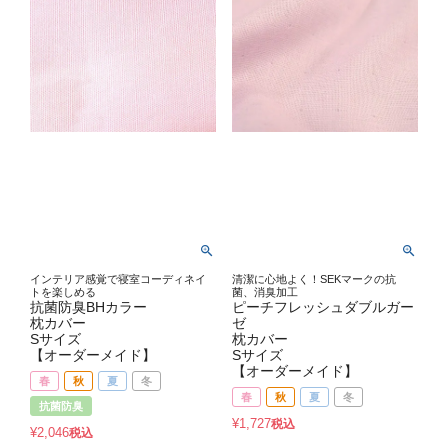
インテリア感覚で寝室コーディネイ
清潔に心地よく！SEKマークの抗
トを楽しめる
菌、消臭加工
抗菌防臭BHカラー
ピーチフレッシュダブルガー
枕カバー
ゼ
Sサイズ
枕カバー
【オーダーメイド】
Sサイズ
【オーダーメイド】
春
秋
夏
冬
春
秋
夏
冬
抗菌防臭
¥
1,727
税込
¥
2,046
税込