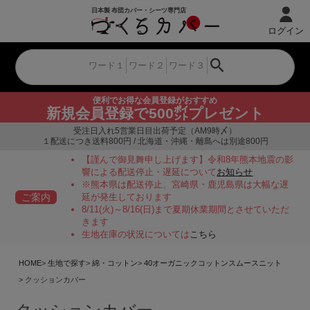
ログイン
便利でお得な会員登録がおすすめ
新規会員登録で500㌽プレゼント
受注日入れ5営業日目出荷予定（AM9時〆）
１配送につき送料800円 / 北海道・沖縄・離島へは別途800円
【謹んで御見舞申し上げます】令和8年熊本地震の影
響による配送停止・遅延について
お知らせ
※熊本県は配送停止、宮崎県・鹿児島県は大幅な遅
ご案内
延が発生しております
8/11(火)～8/16(日)まで夏期休業期間とさせていただ
きます
生地在庫の状況については
こちら
HOME
生地で探す
綿・コットン
40オーガニックコットンスムースニット
クッションカバー