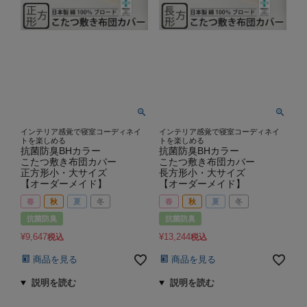
インテリア感覚で寝室コーディネイ
インテリア感覚で寝室コーディネイ
トを楽しめる
トを楽しめる
抗菌防臭BHカラー
抗菌防臭BHカラー
こたつ敷き布団カバー
こたつ敷き布団カバー
正方形小・大サイズ
長方形小・大サイズ
【オーダーメイド】
【オーダーメイド】
春
秋
夏
冬
春
秋
夏
冬
抗菌防臭
抗菌防臭
¥
9,647
¥
13,244
税込
税込
商品を見る
商品を見る