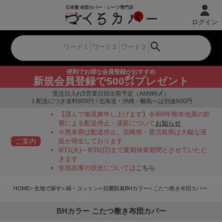
ログイン
便利でお得な会員登録がおすすめ
新規会員登録で500㌽プレゼント
受注日入れ5営業日目出荷予定（AM9時〆）
１配送につき送料800円 / 北海道・沖縄・離島へは別途800円
【謹んで御見舞申し上げます】令和8年熊本地震の影
響による配送停止・遅延について
お知らせ
※熊本県は配送停止、宮崎県・鹿児島県は大幅な遅
ご案内
延が発生しております
8/11(火)～8/16(日)まで夏期休業期間とさせていただ
きます
生地在庫の状況については
こちら
HOME
生地で探す
綿・コットン
抗菌防臭BHカラー
こたつ敷き布団カバー
BHカラー こたつ敷き布団カバー