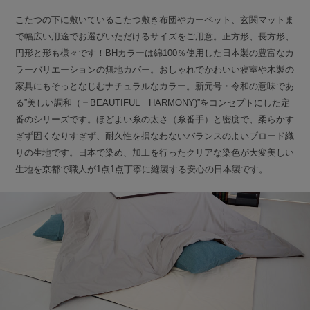
こたつの下に敷いているこたつ敷き布団やカーペット、玄関マットま
で幅広い用途でお選びいただけるサイズをご用意。正方形、長方形、
円形と形も様々です！BHカラーは綿100％使用した日本製の豊富なカ
ラーバリエーションの無地カバー。おしゃれでかわいい寝室や木製の
家具にもそっとなじむナチュラルなカラー。新元号・令和の意味であ
る”美しい調和（＝BEAUTIFUL HARMONY)”をコンセプトにした定
番のシリーズです。ほどよい糸の太さ（糸番手）と密度で、柔らかす
ぎず固くなりすぎず、耐久性を損なわないバランスのよいブロード織
りの生地です。日本で染め、加工を行ったクリアな染色が大変美しい
生地を京都で職人が1点1点丁寧に縫製する安心の日本製です。