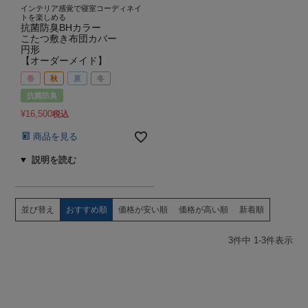
インテリア感覚で寝室コーディネイ
トを楽しめる
抗菌防臭BHカラー
こたつ敷き布団カバー
円形
【オーダーメイド】
春
秋
夏
冬
抗菌防臭
¥
16,500
税込
商品を見る
並び替え
おすすめ順
価格が安い順
価格が高い順
新着順
3
件中
1
-
3
件表示