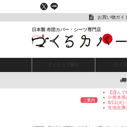
お買い物ガイ
アイテム
で探す
サイズ
【謹んで
※熊本県
ご案内
8/11(
生地在庫