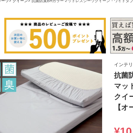
シーツ
クイーン
抗菌防臭BHカラーマットレスシーツクイーン・ワイドダ
インテリ
抗菌
マッ
クイ
【オ
¥
10