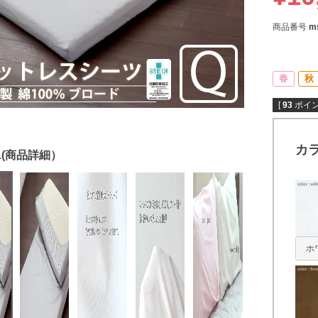
商品番号
m
春
秋
[
93
ポイン
カ
ホ