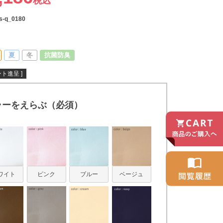
税込
s-q_0180
夏
冬
抗菌防臭
ト進呈 ]
ラーをえらぶ（必須）
ワイト
ピンク
ブルー
ベージュ