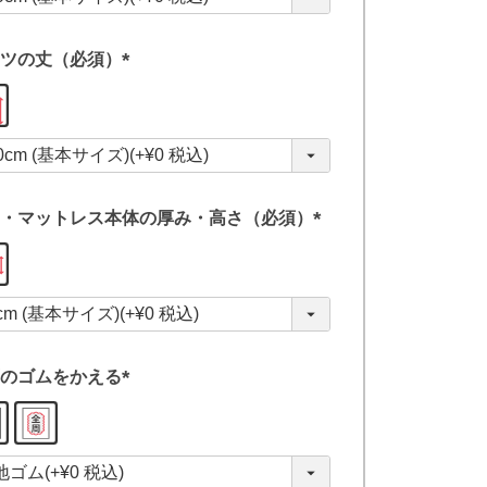
)
ツの丈（必須）
(
必
須
)
・マットレス本体の厚み・高さ（必須）
(
必
須
)
のゴムをかえる
(
必
須
)