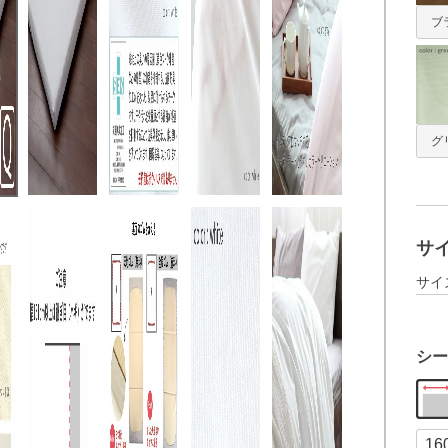
ブ
グ
サ
サイ
シー