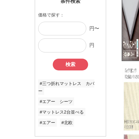
条件検索
価格で探す：
円〜
円
検索
#三つ折れマットレス カバ
ー
#エアー シーツ
#マットレス2台並べる
#エアー
#北欧