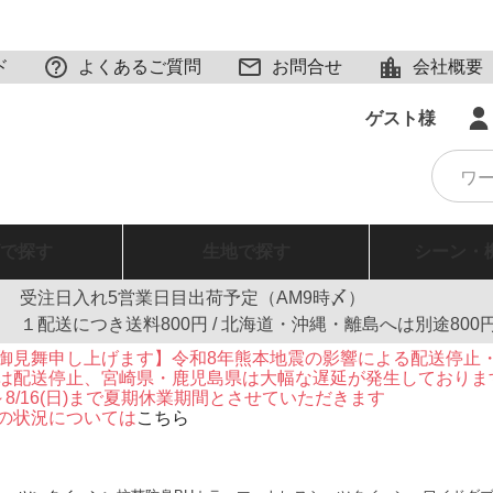
ド
よくあるご質問
お問合せ
会社概要
ゲスト様
で探す
生地
で探す
シーン・
受注日入れ5営業日目出荷予定（AM9時〆）
１配送につき送料800円 / 北海道・沖縄・離島へは別途800
御見舞申し上げます】令和8年熊本地震の影響による配送停止
は配送停止、宮崎県・鹿児島県は大幅な遅延が発生しておりま
火)～8/16(日)まで夏期休業期間とさせていただきます
の状況については
こちら