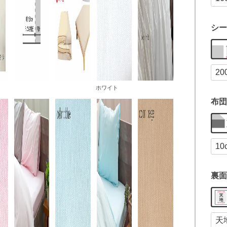
シー
ホワイト
布団
裏面