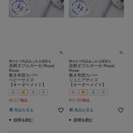
華やかで気品あふれる寝室を
華やかで気品あふれる寝室を
花柄ダブルガーゼ-Royal
花柄ダブルガーゼ-Royal
Rose-
Rose-
敷き布団カバー
敷き布団カバー
ベビーサイズ
ジュニアサイズ
【オーダーメイド】
【オーダーメイド】
春
秋
夏
冬
春
秋
夏
冬
¥
6,127
¥
10,395
税込
税込
商品を見る
商品を見る