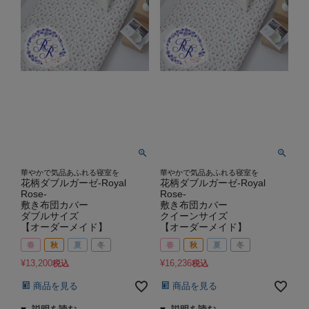
華やかで気品あふれる寝室を
華やかで気品あふれる寝室を
花柄ダブルガーゼ-Royal
花柄ダブルガーゼ-Royal
Rose-
Rose-
敷き布団カバー
敷き布団カバー
ダブルサイズ
クイーンサイズ
【オーダーメイド】
【オーダーメイド】
春
秋
夏
冬
春
秋
夏
冬
¥
13,200
¥
16,236
税込
税込
商品を見る
商品を見る