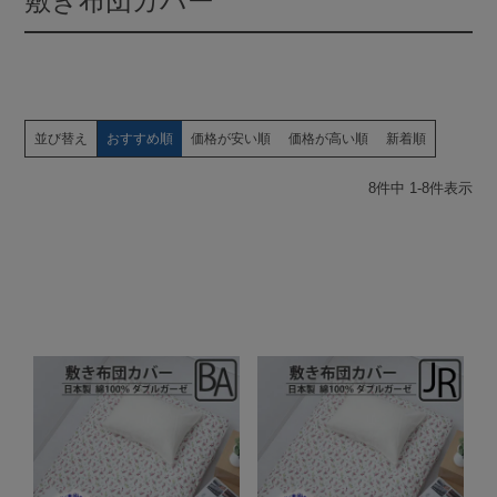
敷き布団カバー
並び替え
おすすめ順
価格が安い順
価格が高い順
新着順
8
件中
1
-
8
件表示