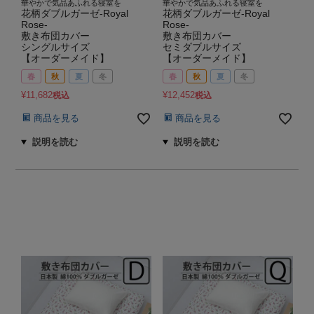
華やかで気品あふれる寝室を
華やかで気品あふれる寝室を
花柄ダブルガーゼ-Royal
花柄ダブルガーゼ-Royal
Rose-
Rose-
敷き布団カバー
敷き布団カバー
シングルサイズ
セミダブルサイズ
【オーダーメイド】
【オーダーメイド】
春
秋
夏
冬
春
秋
夏
冬
¥
11,682
¥
12,452
税込
税込
商品を見る
商品を見る