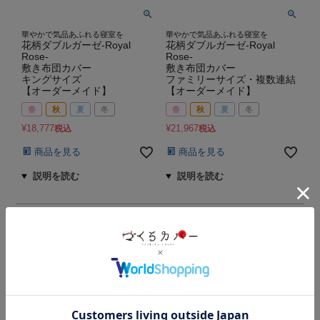
華やかで気品あふれる寝室を
華やかで気品あふれる寝室を
花柄ダブルガーゼ-Royal
花柄ダブルガーゼ-Royal
Rose-
Rose-
敷き布団カバー
敷き布団カバー
キングサイズ
ファミリーサイズ・複数連結
【オーダーメイド】
【オーダーメイド】
春
秋
夏
冬
春
秋
夏
冬
¥
18,777
¥
21,967
税込
税込
商品を見る
商品を見る
並び替え
おすすめ順
価格が安い順
価格が高い順
新着順
8
件中
1
-
8
件表示