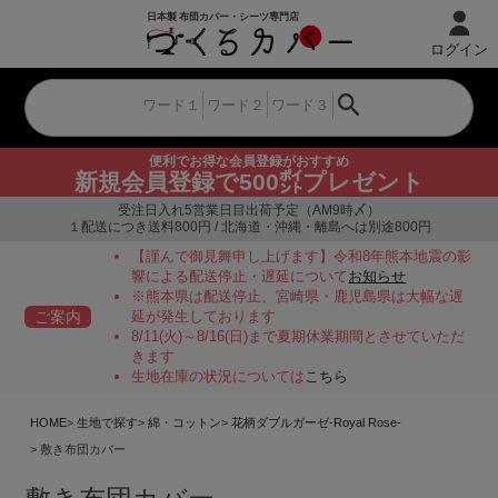
ログイン
便利でお得な会員登録がおすすめ
新規会員登録で500㌽プレゼント
受注日入れ5営業日目出荷予定（AM9時〆）
１配送につき送料800円 / 北海道・沖縄・離島へは別途800円
【謹んで御見舞申し上げます】令和8年熊本地震の影
響による配送停止・遅延について
お知らせ
※熊本県は配送停止、宮崎県・鹿児島県は大幅な遅
ご案内
延が発生しております
8/11(火)～8/16(日)まで夏期休業期間とさせていただ
きます
生地在庫の状況については
こちら
HOME
生地で探す
綿・コットン
花柄ダブルガーゼ-Royal Rose-
敷き布団カバー