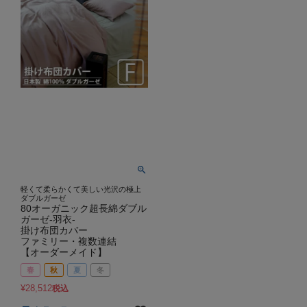
軽くて柔らかくて美しい光沢の極上
ダブルガーゼ
80オーガニック超長綿ダブル
ガーゼ-羽衣-
掛け布団カバー
ファミリー・複数連結
【オーダーメイド】
春
秋
夏
冬
¥
28,512
税込