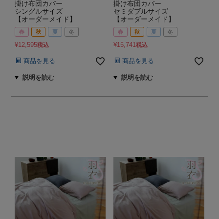
掛け布団カバー
掛け布団カバー
シングルサイズ
セミダブルサイズ
【オーダーメイド】
【オーダーメイド】
春
秋
夏
冬
春
秋
夏
冬
¥
12,595
¥
15,741
税込
税込
商品を見る
商品を見る