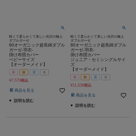
軽くて柔らかくて美しい光沢の極上
軽くて柔らかくて美しい光沢の極上
ダブルガーゼ
ダブルガーゼ
80オーガニック超長綿ダブル
80オーガニック超長綿ダブル
ガーゼ-羽衣-
ガーゼ-羽衣-
掛け布団カバー
掛け布団カバー
ベビーサイズ
ジュニア・セミシングルサイ
【オーダーメイド】
ズ
【オーダーメイド】
春
秋
夏
冬
春
秋
夏
冬
¥
7,579
税込
¥
11,638
税込
商品を見る
商品を見る