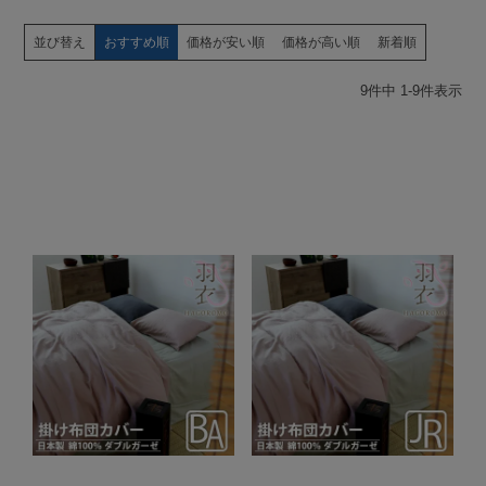
並び替え
おすすめ順
価格が安い順
価格が高い順
新着順
9
件中
1
-
9
件表示