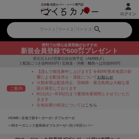
ログイン
便利でお得な会員登録がおすすめ
新規会員登録で500㌽プレゼント
受注日入れ5営業日目出荷予定（AM9時〆）
１配送につき送料800円 / 北海道・沖縄・離島へは別途800円
【謹んで御見舞申し上げます】令和8年熊本地震の影
響による配送停止・遅延について
お知らせ
※熊本県は配送停止、宮崎県・鹿児島県は大幅な遅
ご案内
延が発生しております
8/11(火)～8/16(日)まで夏期休業期間とさせていただ
きます
生地在庫の状況については
こちら
HOME
生地で探す
ガーゼ
ダブルガーゼ
80オーガニック超長綿ダブルガーゼ
掛け布団カバー