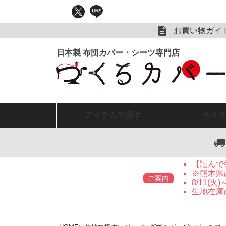
お買い物ガイ
アイテム
で探す
サイズ
【謹んで
※熊本県
ご案内
8/11(
生地在庫