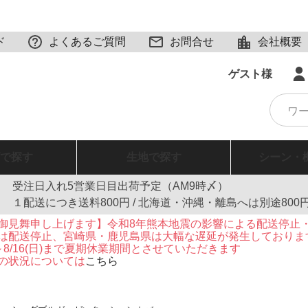
ド
よくあるご質問
お問合せ
会社概要
ゲスト様
で探す
生地
で探す
シーン・
受注日入れ5営業日目出荷予定（AM9時〆）
１配送につき送料800円 / 北海道・沖縄・離島へは別途800
御見舞申し上げます】令和8年熊本地震の影響による配送停止
は配送停止、宮崎県・鹿児島県は大幅な遅延が発生しておりま
火)～8/16(日)まで夏期休業期間とさせていただきます
の状況については
こちら