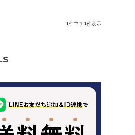
1
件中
1
-
1
件表示
LS