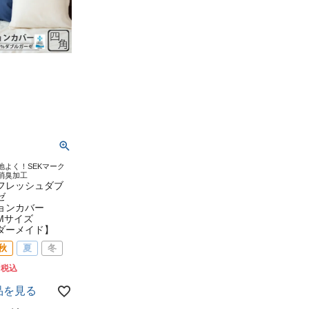
地よく！SEKマーク
消臭加工
フレッシュダブ
ゼ
ョンカバー
Mサイズ
ダーメイド】
秋
夏
冬
7
税込
品を見る