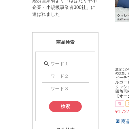
経済産業省より「はばたく中小
企業・小規模事業者300社」に
選ばれました
商品検索
清潔に心
の抗菌、
ピーチ
ルガー
クッシ
四角形
【オー
春
検索
¥
1,72
商