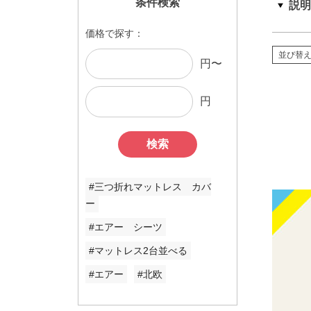
条件検索
価格で探す：
並び替
円〜
円
検索
#三つ折れマットレス カバ
ー
#エアー シーツ
#マットレス2台並べる
#エアー
#北欧