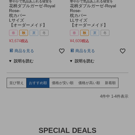
華やかで気品あふれる寝室を
華やかで気品あふれる寝室を
花柄ダブルガーゼ-Royal
花柄ダブルガーゼ-Royal
Rose-
Rose-
枕カバー
枕カバー
Lサイズ
LLサイズ
【オーダーメイド】
【オーダーメイド】
春
秋
夏
冬
春
秋
夏
冬
¥
3,674
¥
4,609
税込
税込
商品を見る
商品を見る
並び替え
おすすめ順
価格が安い順
価格が高い順
新着順
4
件中
1
-
4
件表示
SPECIAL DEALS