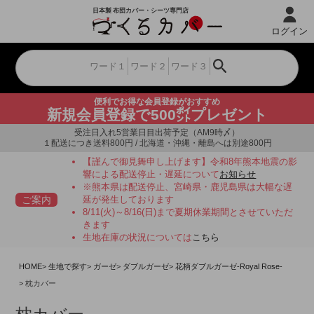
ログイン
便利でお得な会員登録がおすすめ
新規会員登録で500㌽プレゼント
受注日入れ5営業日目出荷予定（AM9時〆）
１配送につき送料800円 / 北海道・沖縄・離島へは別途800円
【謹んで御見舞申し上げます】令和8年熊本地震の影
響による配送停止・遅延について
お知らせ
※熊本県は配送停止、宮崎県・鹿児島県は大幅な遅
ご案内
延が発生しております
8/11(火)～8/16(日)まで夏期休業期間とさせていただ
きます
生地在庫の状況については
こちら
HOME
生地で探す
ガーゼ
ダブルガーゼ
花柄ダブルガーゼ-Royal Rose-
枕カバー