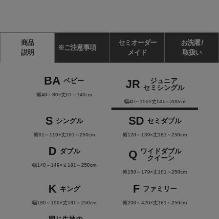
商品
セミオーダー
お洗濯 /
※ご注意事項
説明
メイド
取扱い
BA
ベビー
ジュニア
JR
セミシングル
幅40～80×丈61～140cm
幅40～100×丈141～200cm
S
SD
シングル
セミダブル
幅91～119×丈181～250cm
幅120～139×丈181～250cm
D
ダブル
ワイドダブル
Q
クイーン
幅140～149×丈181～250cm
幅150～179×丈181～250cm
K
F
キング
ファミリー
幅180～199×丈181～250cm
幅200～420×丈181～250cm