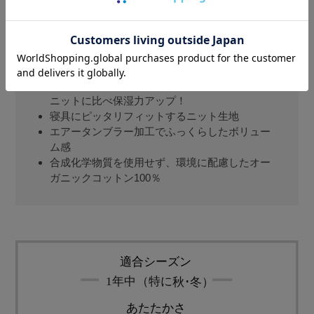
由来エキス配合の美容ニット。綿100％使用の40オー
ガニックコットンボックスシーツジュニア。日本製
椿油・植物由来エキス配合で一般的なスムース
ニットに比べ保湿力アップ！
寝具にピッタリフィットするニット生地
エアータンブラー加工でふっくらしたボリュー
ム感
合成化学物質を使用せず、環境に配慮したオー
ガニックコットン100％