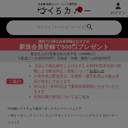
ログイン
便利でお得な会員登録がおすすめ
新規会員登録で500㌽プレゼント
受注日入れ5営業日目出荷予定（AM9時〆）
１配送につき送料800円 / 北海道・沖縄・離島へは別途800円
【謹んで御見舞申し上げます】令和8年熊本地震の影
響による配送停止・遅延について
お知らせ
※熊本県は配送停止、宮崎県・鹿児島県は大幅な遅
ご案内
延が発生しております
8/11(火)～8/16(日)まで夏期休業期間とさせていただ
きます
生地在庫の状況については
こちら
HOME
アイテムで探す
ボックスシーツ
ジュニア
40オーガニックコットンスムースボックスシーツジュニアサイズ【オーダー
メイド】