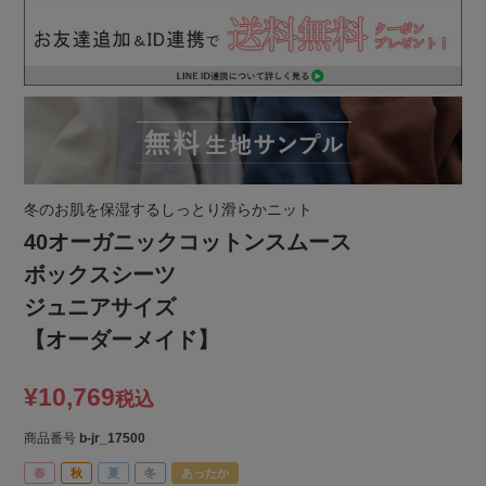
冬のお肌を保湿するしっとり滑らかニット
40オーガニックコットンスムース
ボックスシーツ
ジュニアサイズ
【オーダーメイド】
¥
10,769
税込
商品番号
b-jr_17500
春
秋
夏
冬
あったか