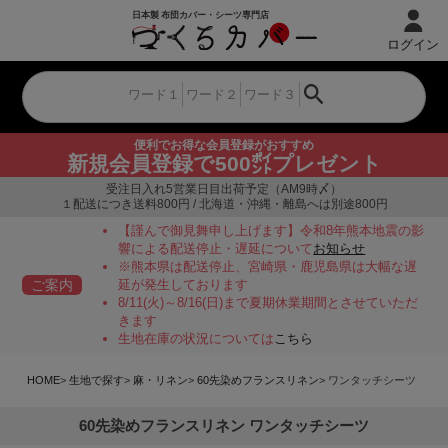
ログイン
便利でお得な会員登録がおすすめ
新規会員登録で500㌽プレゼント
受注日入れ5営業日目出荷予定（AM9時〆）
１配送につき送料800円 / 北海道・沖縄・離島へは別途800円
【謹んで御見舞申し上げます】令和8年熊本地震の影
響による配送停止・遅延について
お知らせ
※熊本県は配送停止、宮崎県・鹿児島県は大幅な遅
ご案内
延が発生しております
8/11(火)～8/16(日)まで夏期休業期間とさせていただ
きます
生地在庫の状況については
こちら
HOME
生地で探す
麻・リネン
60先染めフランスリネン
ワンタッチシーツ
60先染めフランスリネン ワンタッチシーツ