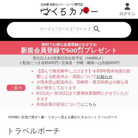
ログイン
便利でお得な会員登録がおすすめ
新規会員登録で500㌽プレゼント
受注日入れ5営業日目出荷予定（AM9時〆）
１配送につき送料800円 / 北海道・沖縄・離島へは別途800円
【謹んで御見舞申し上げます】令和8年熊本地震の影
響による配送停止・遅延について
お知らせ
※熊本県は配送停止、宮崎県・鹿児島県は大幅な遅
ご案内
延が発生しております
8/11(火)～8/16(日)まで夏期休業期間とさせていただ
きます
生地在庫の状況については
こちら
HOME
生地で探す
麻・リネン
洗える麻わたキルト
トラベルポーチ
トラベルポーチ