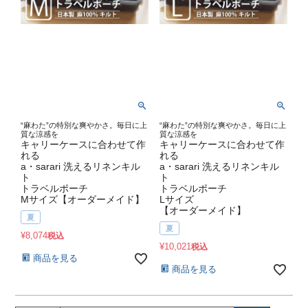
“麻わた”の特別な爽やかさ。毎日に上
“麻わた”の特別な爽やかさ。毎日に上
質な涼感を
質な涼感を
キャリーケースに合わせて作
キャリーケースに合わせて作
れる
れる
a・sarari 洗えるリネンキル
a・sarari 洗えるリネンキル
ト
ト
トラベルポーチ
トラベルポーチ
Mサイズ【オーダーメイド】
Lサイズ
【オーダーメイド】
夏
夏
¥
8,074
税込
¥
10,021
税込
商品を見る
商品を見る