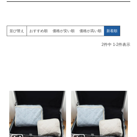
並び替え
おすすめ順
価格が安い順
価格が高い順
新着順
2
件中
1
-
2
件表示