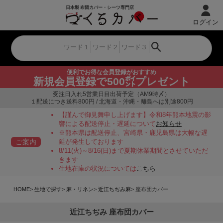
ログイン
便利でお得な会員登録がおすすめ
新規会員登録で500㌽プレゼント
受注日入れ5営業日目出荷予定（AM9時〆）
１配送につき送料800円 / 北海道・沖縄・離島へは別途800円
【謹んで御見舞申し上げます】令和8年熊本地震の影
響による配送停止・遅延について
お知らせ
※熊本県は配送停止、宮崎県・鹿児島県は大幅な遅
ご案内
延が発生しております
8/11(火)～8/16(日)まで夏期休業期間とさせていただ
きます
生地在庫の状況については
こちら
HOME
生地で探す
麻・リネン
近江ちぢみ麻
座布団カバー
近江ちぢみ 座布団カバー