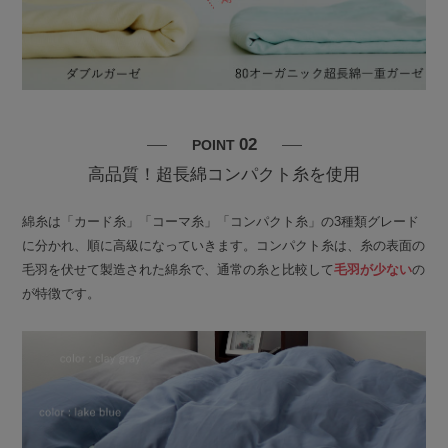
02
POINT
高品質！超長綿コンパクト糸を使用
綿糸は「カード糸」「コーマ糸」「コンパクト糸」の3種類グレード
に分かれ、順に高級になっていきます。コンパクト糸は、糸の表面の
毛羽を伏せて製造された綿糸で、通常の糸と比較して
毛羽が少ない
の
が特徴です。