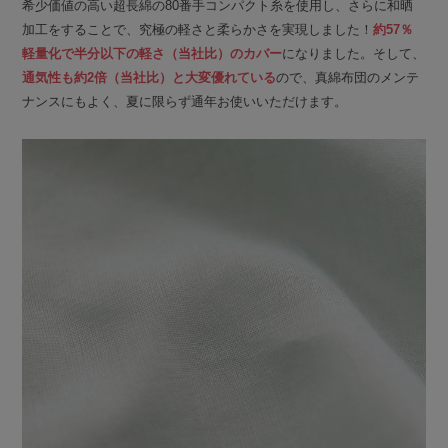
希少価値の高い超長綿の80番手コンパクト糸を使用し、さらに和晒
加工をすることで、究極の軽さと柔らかさを実現しました！
約57％
軽量化で半分以下の軽さ（当社比）のカバー
になりました。そして、
通気性も約2倍（当社比）と大変優れている
ので、真綿布団のメンテ
ナンスにもよく、夏に限らず通年お使いいただけます。