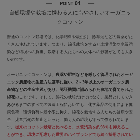
04
POINT
自然環境や栽培に携わる人にもやさしいオーガニッ
クコットン
普通のコットン栽培では、化学肥料や殺虫剤、除草剤などの農薬がた
くさん使われています。つまり、綿花栽培をすると土壌汚染や水質汚
染など環境への負担、栽培する人たちへの人体への影響がとても大き
いのです。
オーガニックコットンは、
農薬や肥料などを厳しく管理されたオーガ
ニック農産物の生産方法基準に従い、2～3年以上のオーガニック農
産物などの生産実践があり、認証機関に認められた農地で育てられた
綿花
のことです。そして、綿花の栽培だけではなく、製品としてでき
あがるまでのすべての製造工程においても、化学薬品の使用による健
康負荷・環境負荷を最小限に抑え、綿花を栽培する人たちの健康や安
全、児童労働の禁止といった、働く人の環境も守って作られていま
す。
従来のコットン栽培と比べると、水質汚染を約98％も抑えるこ
とができ、環境に配慮した世界のハイブランドでも続々採用されてい