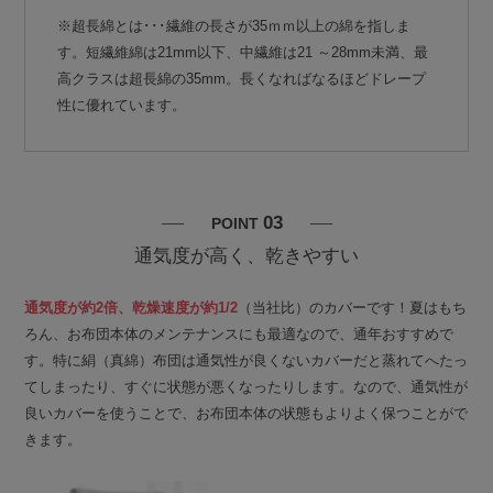
※超長綿とは･･･繊維の長さが35ｍｍ以上の綿を指しま
す。短繊維綿は21mm以下、中繊維は21 ～28mm未満、最
高クラスは超長綿の35mm。長くなればなるほどドレープ
性に優れています。
03
POINT
通気度が高く、乾きやすい
通気度が約2倍、乾燥速度が約1/2
（当社比）のカバーです！夏はもち
ろん、お布団本体のメンテナンスにも最適なので、通年おすすめで
す。特に絹（真綿）布団は通気性が良くないカバーだと蒸れてへたっ
てしまったり、すぐに状態が悪くなったりします。なので、通気性が
良いカバーを使うことで、お布団本体の状態もよりよく保つことがで
きます。