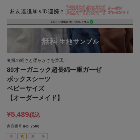
究極の軽さと柔らかさを実現！
80オーガニック超長綿一重ガーゼ
ボックスシーツ
ベビーサイズ
【オーダーメイド】
¥
5,489
税込
商品番号
b-b_7500
春
秋
夏
冬