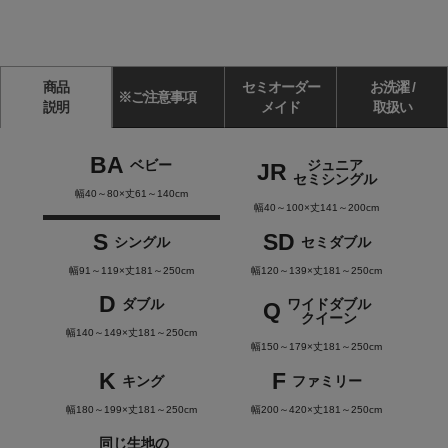
商品
セミオーダー
お洗濯 /
※ご注意事項
説明
メイド
取扱い
BA
ベビー
ジュニア
JR
セミシングル
幅40～80×丈61～140cm
幅40～100×丈141～200cm
S
SD
シングル
セミダブル
幅91～119×丈181～250cm
幅120～139×丈181～250cm
D
ダブル
ワイドダブル
Q
クイーン
幅140～149×丈181～250cm
幅150～179×丈181～250cm
K
F
キング
ファミリー
幅180～199×丈181～250cm
幅200～420×丈181～250cm
同じ生地の