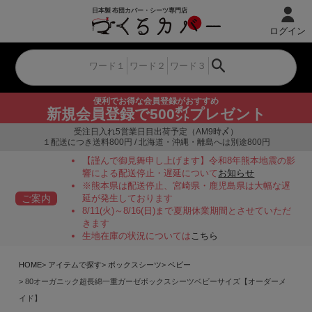
ログイン
便利でお得な会員登録がおすすめ
新規会員登録で500㌽プレゼント
受注日入れ5営業日目出荷予定（AM9時〆）
１配送につき送料800円 / 北海道・沖縄・離島へは別途800円
【謹んで御見舞申し上げます】令和8年熊本地震の影
響による配送停止・遅延について
お知らせ
※熊本県は配送停止、宮崎県・鹿児島県は大幅な遅
ご案内
延が発生しております
8/11(火)～8/16(日)まで夏期休業期間とさせていただ
きます
生地在庫の状況については
こちら
HOME
アイテムで探す
ボックスシーツ
ベビー
80オーガニック超長綿一重ガーゼボックスシーツベビーサイズ【オーダーメ
イド】