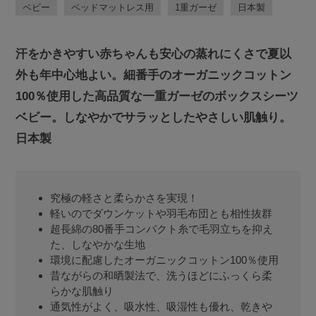
ベビー
ベッドマットレス用
1重ガーゼ
日本製
汗をかきやすい赤ちゃんも安心の蒸れにくさで夏以
外も年中心地よい。細番手のオーガニックコットン
100％使用した高品質な一重ガーゼのボックスシーツ
ベビー。しなやかでサラッとしたやさしい肌触り。
日本製
究極の軽さと柔らかさを実現！
軽いのでダウンケットや羽毛布団とも相性抜群
超長綿の80番手コンパクト糸で毛羽立ちを抑え
た、しなやかな生地
環境に配慮したオーガニックコットン100％使用
昔ながらの和晒製法で、洗うほどにふっくら柔
らかな肌触り
通気性がよく、吸水性、吸湿性も優れ、乾きや