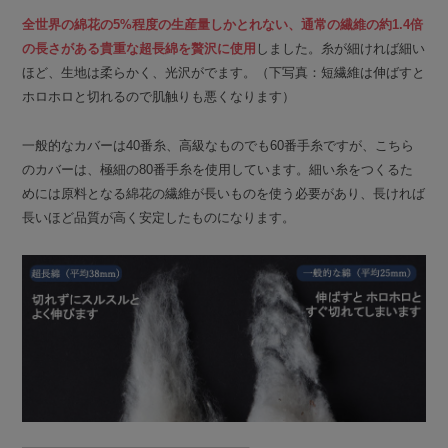
全世界の綿花の5%程度の生産量しかとれない、通常の繊維の約1.4倍
の長さがある貴重な超長綿を贅沢に使用
しました。糸が細ければ細い
ほど、生地は柔らかく、光沢がでます。（下写真：短繊維は伸ばすと
ホロホロと切れるので肌触りも悪くなります）
一般的なカバーは40番糸、高級なものでも60番手糸ですが、こちら
のカバーは、極細の80番手糸を使用しています。細い糸をつくるた
めには原料となる綿花の繊維が長いものを使う必要があり、長ければ
長いほど品質が高く安定したものになります。