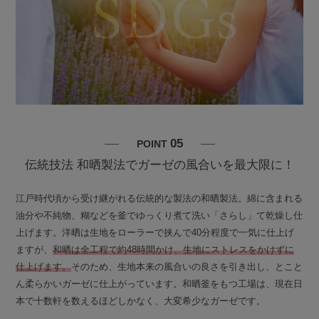
05
POINT
伝統技法 和晒製法でガーゼの風合いを最大限に！
江戸時代頃から受け継がれる伝統的な製法の和晒製法。綿に含まれる
油分や不純物、糊などを釜でゆっくり煮て洗い「さらし」て乾燥し仕
上げます。洋晒は生地をローラーで挟んで40分程度で一気に仕上げ
ますが、
和晒は全工程で約48時間かけ、生地にストレスをかけずに
仕上げます。
そのため、生地本来の風合いの良さを引き出し、とこと
ん柔らかいガーゼに仕上がっています。和晒釜をもつ工場は、現在日
本で十数軒を数えるほどしかなく、大変希少なガーゼです。