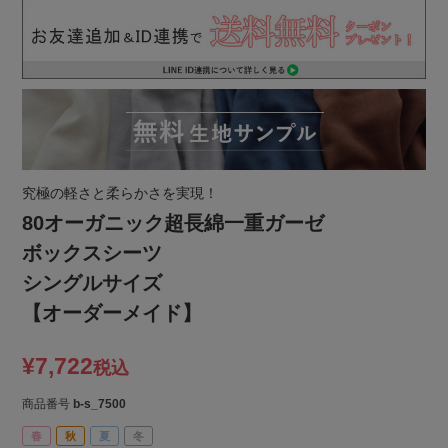
究極の軽さと柔らかさを実現！
80オーガニック超長綿一重ガーゼ
ボックスシーツ
シングルサイズ
【オーダーメイド】
¥
7,722
税込
商品番号
b-s_7500
春
秋
夏
冬