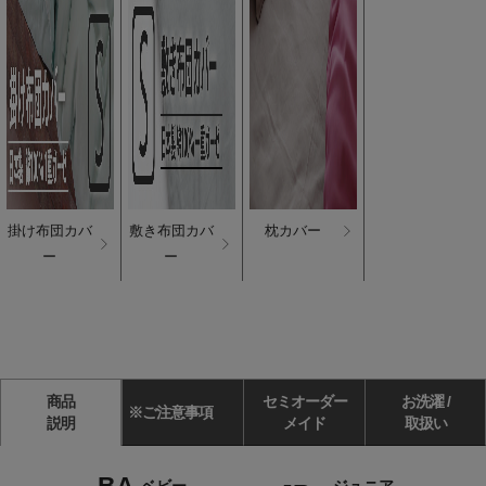
掛け布団カバ
敷き布団カバ
枕カバー
ー
ー
商品
セミオーダー
お洗濯 /
※ご注意事項
説明
メイド
取扱い