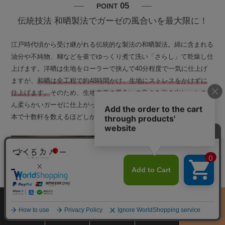
05
POINT
伝統技法 和晒製法でガーゼの風合いを最大限に！
江戸時代頃から受け継がれる伝統的な製法の和晒製法。綿に含まれる
油分や不純物、糊などを釜でゆっくり煮て洗い「さらし」て乾燥し仕
上げます。洋晒は生地をローラーで挟んで40分程度で一気に仕上げ
ますが、
和晒は全工程で約48時間かけ、生地にストレスをかけずに
仕上げます。
そのため、生地本来の風合いの良さを引き出し、とこと
ん柔らかいガーゼに仕上がっています。和晒釜をもつ工場は、現在日
本で十数軒を数えるほどしかなく、大変希少なガーゼです。
サイズ
商品をさがす
お買物ガイド
カート
季節のおすすめ
から選ぶ