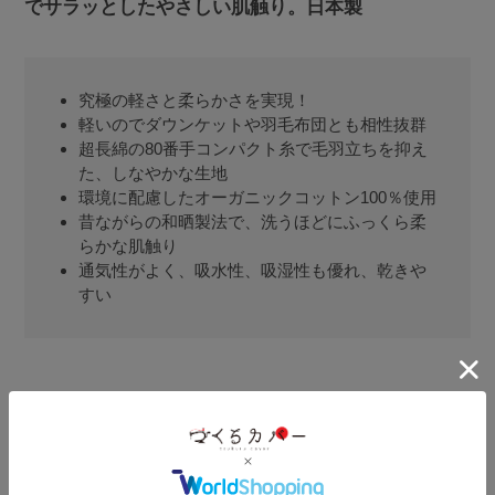
でサラッとしたやさしい肌触り。日本製
究極の軽さと柔らかさを実現！
軽いのでダウンケットや羽毛布団とも相性抜群
超長綿の80番手コンパクト糸で毛羽立ちを抑え
た、しなやかな生地
環境に配慮したオーガニックコットン100％使用
昔ながらの和晒製法で、洗うほどにふっくら柔
らかな肌触り
通気性がよく、吸水性、吸湿性も優れ、乾きや
すい