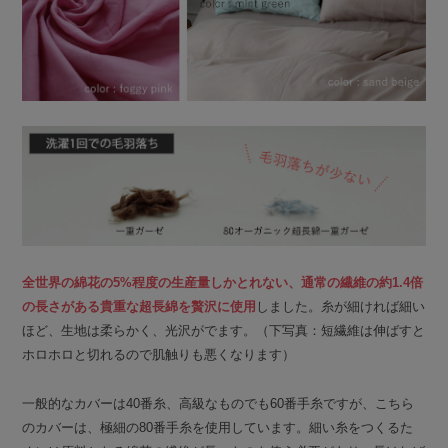
全世界の綿花の5%程度の生産量しかとれない、通常の繊維の約1.4倍
の長さがある貴重な超長綿を贅沢に使用
しました。糸が細ければ細い
ほど、生地は柔らかく、光沢がでます。（下写真：短繊維は伸ばすと
ホロホロと切れるので肌触りも悪くなります）
一般的なカバーは40番糸、高級なものでも60番手糸ですが、こちら
のカバーは、極細の80番手糸を使用しています。細い糸をつくるた