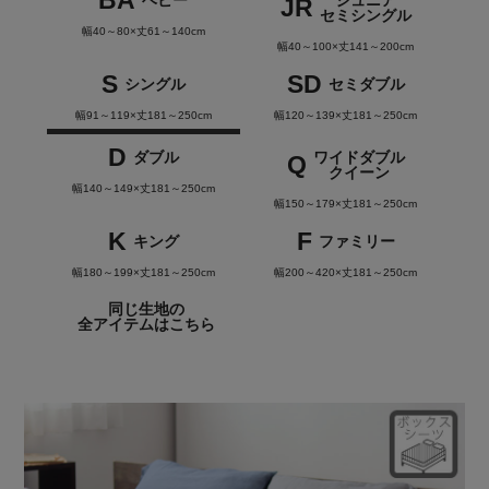
BA
ベビー
ジュニア
JR
セミシングル
幅40～80×丈61～140cm
幅40～100×丈141～200cm
S
SD
シングル
セミダブル
幅91～119×丈181～250cm
幅120～139×丈181～250cm
D
ダブル
ワイドダブル
Q
クイーン
幅140～149×丈181～250cm
幅150～179×丈181～250cm
K
F
キング
ファミリー
幅180～199×丈181～250cm
幅200～420×丈181～250cm
同じ生地の
全アイテムはこちら