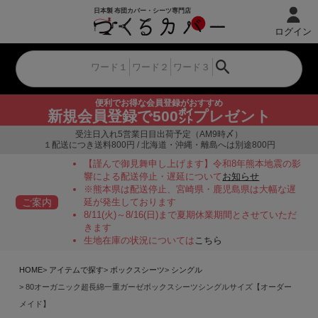
ログイン
便利でお得な会員登録がおすすめ
新規会員登録で500㌽プレゼント
受注日入れ5営業日目出荷予定（AM9時〆）
１配送につき送料800円 / 北海道・沖縄・離島へは別途800円
【謹んで御見舞申し上げます】令和8年熊本地震の影
響による配送停止・遅延について
お知らせ
※熊本県は配送停止、宮崎県・鹿児島県は大幅な遅
ご案内
延が発生しております
8/11(火)～8/16(日)まで夏期休業期間とさせていただ
きます
生地在庫の状況については
こちら
HOME
アイテムで探す
ボックスシーツ
シングル
80オーガニック超長綿一重ガーゼボックスシーツシングルサイズ【オーダー
メイド】