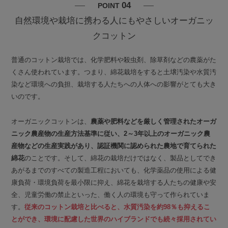
04
POINT
自然環境や栽培に携わる人にもやさしいオーガニッ
クコットン
普通のコットン栽培では、化学肥料や殺虫剤、除草剤などの農薬がた
くさん使われています。つまり、綿花栽培をすると土壌汚染や水質汚
染など環境への負担、栽培する人たちへの人体への影響がとても大き
いのです。
オーガニックコットンは、
農薬や肥料などを厳しく管理されたオーガ
ニック農産物の生産方法基準に従い、2～3年以上のオーガニック農
産物などの生産実践があり、認証機関に認められた農地で育てられた
綿花
のことです。そして、綿花の栽培だけではなく、製品としてでき
あがるまでのすべての製造工程においても、化学薬品の使用による健
康負荷・環境負荷を最小限に抑え、綿花を栽培する人たちの健康や安
全、児童労働の禁止といった、働く人の環境も守って作られていま
す。
従来のコットン栽培と比べると、水質汚染を約98％も抑えるこ
とができ、環境に配慮した世界のハイブランドでも続々採用されてい