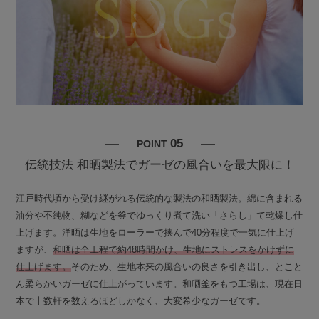
05
POINT
伝統技法 和晒製法でガーゼの風合いを最大限に！
江戸時代頃から受け継がれる伝統的な製法の和晒製法。綿に含まれる
油分や不純物、糊などを釜でゆっくり煮て洗い「さらし」て乾燥し仕
上げます。洋晒は生地をローラーで挟んで40分程度で一気に仕上げ
ますが、
和晒は全工程で約48時間かけ、生地にストレスをかけずに
仕上げます。
そのため、生地本来の風合いの良さを引き出し、とこと
ん柔らかいガーゼに仕上がっています。和晒釜をもつ工場は、現在日
本で十数軒を数えるほどしかなく、大変希少なガーゼです。