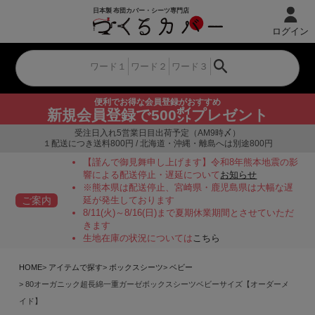
ログイン
便利でお得な会員登録がおすすめ
新規会員登録で500㌽プレゼント
受注日入れ5営業日目出荷予定（AM9時〆）
１配送につき送料800円 / 北海道・沖縄・離島へは別途800円
【謹んで御見舞申し上げます】令和8年熊本地震の影
響による配送停止・遅延について
お知らせ
※熊本県は配送停止、宮崎県・鹿児島県は大幅な遅
ご案内
延が発生しております
8/11(火)～8/16(日)まで夏期休業期間とさせていただ
きます
生地在庫の状況については
こちら
HOME
アイテムで探す
ボックスシーツ
ベビー
80オーガニック超長綿一重ガーゼボックスシーツベビーサイズ【オーダーメ
イド】