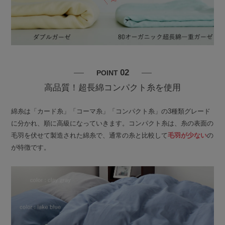
02
POINT
高品質！超長綿コンパクト糸を使用
綿糸は「カード糸」「コーマ糸」「コンパクト糸」の3種類グレード
に分かれ、順に高級になっていきます。コンパクト糸は、糸の表面の
毛羽を伏せて製造された綿糸で、通常の糸と比較して
毛羽が少ない
の
が特徴です。