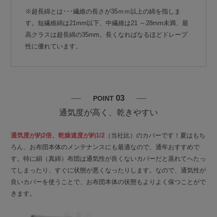
※超長綿とは･･･繊維の長さが35ｍｍ以上の綿を指しま
す。短繊維綿は21mm以下、中繊維は21 ～28mm未満、最
高クラスは超長綿の35mm。長くなればなるほどドレープ
性に優れています。
03
POINT
通気度が高く、乾きやすい
通気度が約2倍、乾燥速度が約1/2
（当社比）のカバーです！夏はもち
ろん、お布団本体のメンテナンスにも最適なので、通年おすすめで
す。特に絹（真綿）布団は通気性が良くないカバーだと蒸れてへたっ
てしまったり、すぐに状態が悪くなったりします。なので、通気性が
良いカバーを使うことで、お布団本体の状態もよりよく保つことがで
きます。