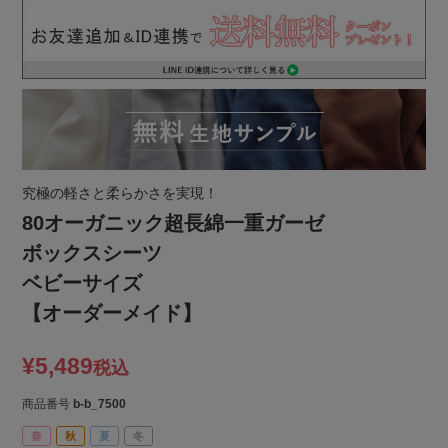
究極の軽さと柔らかさを実現！
80オーガニック超長綿一重ガーゼ
ボックスシーツ
ベビーサイズ
【オーダーメイド】
¥
5,489
税込
商品番号
b-b_7500
春
秋
夏
冬