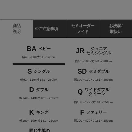
商品
セミオーダー
お洗濯 /
※ご注意事項
説明
メイド
取扱い
BA
ベビー
ジュニア
JR
セミシングル
幅40～80×丈61～140cm
幅40～100×丈141～200cm
S
SD
シングル
セミダブル
幅91～119×丈181～250cm
幅120～139×丈181～250cm
D
ダブル
ワイドダブル
Q
クイーン
幅140～149×丈181～250cm
幅150～179×丈181～250cm
K
F
キング
ファミリー
幅180～199×丈181～250cm
幅200～420×丈181～250cm
同じ生地の