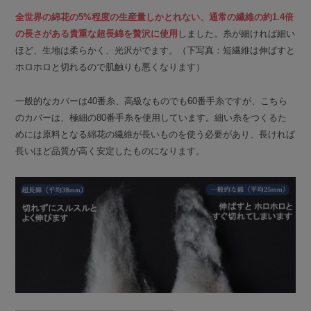
全世界の綿花の5%程度の生産量しかとれない、通常の繊維の約1.4倍
の長さがある貴重な超長綿を贅沢に使用
しました。糸が細ければ細い
ほど、生地は柔らかく、光沢がでます。（下写真：短繊維は伸ばすと
ホロホロと切れるので肌触りも悪くなります）
一般的なカバーは40番糸、高級なものでも60番手糸ですが、こちら
のカバーは、極細の80番手糸を使用しています。細い糸をつくるた
めには原料となる綿花の繊維が長いものを使う必要があり、長ければ
長いほど品質が高く安定したものになります。