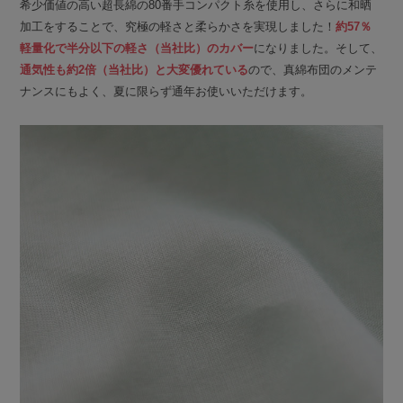
希少価値の高い超長綿の80番手コンパクト糸を使用し、さらに和晒
加工をすることで、究極の軽さと柔らかさを実現しました！
約57％
軽量化で半分以下の軽さ（当社比）のカバー
になりました。そして、
通気性も約2倍（当社比）と大変優れている
ので、真綿布団のメンテ
ナンスにもよく、夏に限らず通年お使いいただけます。