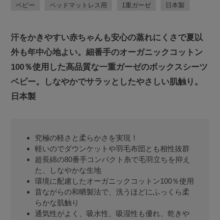
ベビー
ベッドマットレス用
1重ガーゼ
日本製
汗をかきやすい赤ちゃんも安心の蒸れにくさで夏以
外も年中心地よい。細番手のオーガニックコットン
100％使用した高品質な一重ガーゼのボックスシーツ
ベビー。しなやかでサラッとしたやさしい肌触り。
日本製
究極の軽さと柔らかさを実現！
軽いのでダウンケットや羽毛布団とも相性抜群
超長綿の80番手コンパクト糸で毛羽立ちを抑え
た、しなやかな生地
環境に配慮したオーガニックコットン100％使用
昔ながらの和晒製法で、洗うほどにふっくら柔
らかな肌触り
通気性がよく、吸水性、吸湿性も優れ、乾きや