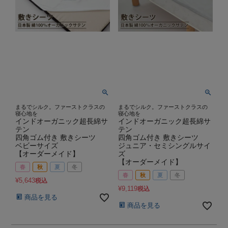
まるでシルク。ファーストクラスの
まるでシルク。ファーストクラスの
寝心地を
寝心地を
インドオーガニック超長綿サ
インドオーガニック超長綿サ
テン
テン
四角ゴム付き 敷きシーツ
四角ゴム付き 敷きシーツ
ベビーサイズ
ジュニア・セミシングルサイ
【オーダーメイド】
ズ
【オーダーメイド】
春
秋
夏
冬
春
秋
夏
冬
¥
5,643
税込
¥
9,119
税込
商品を見る
商品を見る