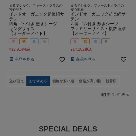
まるでシルク。ファーストクラスの
まるでシルク。ファーストクラスの
寝心地を
寝心地を
インドオーガニック超長綿サ
インドオーガニック超長綿サ
テン
テン
四角ゴム付き 敷きシーツ
四角ゴム付き 敷きシーツ
キングサイズ
ファミリーサイズ・複数連結
【オーダーメイド】
【オーダーメイド】
春
秋
夏
冬
春
秋
夏
冬
¥
12,914
¥
14,102
税込
税込
商品を見る
商品を見る
並び替え
おすすめ順
価格が安い順
価格が高い順
新着順
8
件中
1
-
8
件表示
SPECIAL DEALS