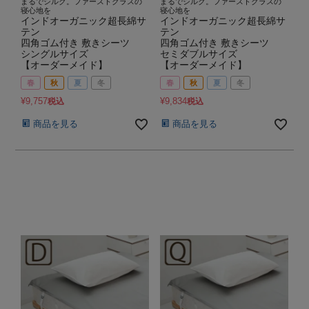
まるでシルク。ファーストクラスの
まるでシルク。ファーストクラスの
寝心地を
寝心地を
インドオーガニック超長綿サ
インドオーガニック超長綿サ
テン
テン
四角ゴム付き 敷きシーツ
四角ゴム付き 敷きシーツ
シングルサイズ
セミダブルサイズ
【オーダーメイド】
【オーダーメイド】
春
秋
夏
冬
春
秋
夏
冬
¥
9,757
¥
9,834
税込
税込
商品を見る
商品を見る