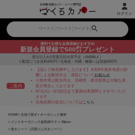
ログイン
便利でお得な会員登録がおすすめ
新規会員登録で500㌽プレゼント
受注日入れ5営業日目出荷予定（AM9時〆）
１配送につき送料800円 / 北海道・沖縄・離島へは別途800円
【謹んで御見舞申し上げます】令和8年熊本地震の影
響による配送停止・遅延について
お知らせ
※熊本県は配送停止、宮崎県・鹿児島県は大幅な遅
ご案内
延が発生しております
8/11(火)～8/16(日)まで夏期休業期間とさせていただ
きます
生地在庫の状況については
こちら
HOME
生地で探す
オーガニック素材
インドオーガニック超長綿サテン-Bijoux-
敷きシーツ（四隅ゴム付きシーツ）