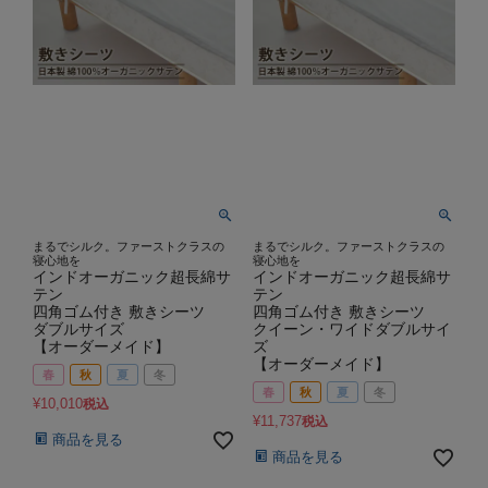
まるでシルク。ファーストクラスの
まるでシルク。ファーストクラスの
寝心地を
寝心地を
インドオーガニック超長綿サ
インドオーガニック超長綿サ
テン
テン
四角ゴム付き 敷きシーツ
四角ゴム付き 敷きシーツ
ダブルサイズ
クイーン・ワイドダブルサイ
【オーダーメイド】
ズ
【オーダーメイド】
春
秋
夏
冬
春
秋
夏
冬
¥
10,010
税込
¥
11,737
税込
商品を見る
商品を見る