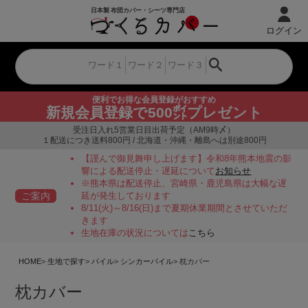
ログイン
便利でお得な会員登録がおすすめ
新規会員登録で500㌽プレゼント
受注日入れ5営業日目出荷予定（AM9時〆）
１配送につき送料800円 / 北海道・沖縄・離島へは別途800円
【謹んで御見舞申し上げます】令和8年熊本地震の影
響による配送停止・遅延について
お知らせ
※熊本県は配送停止、宮崎県・鹿児島県は大幅な遅
ご案内
延が発生しております
8/11(火)～8/16(日)まで夏期休業期間とさせていただ
きます
生地在庫の状況については
こちら
HOME
生地で探す
パイル
シンカーパイル
枕カバー
枕カバー