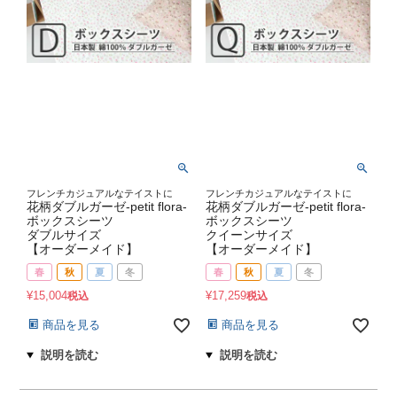
フレンチカジュアルなテイストに
フレンチカジュアルなテイストに
花柄ダブルガーゼ-petit flora-
花柄ダブルガーゼ-petit flora-
ボックスシーツ
ボックスシーツ
ダブルサイズ
クイーンサイズ
【オーダーメイド】
【オーダーメイド】
春
秋
夏
冬
春
秋
夏
冬
¥
15,004
¥
17,259
税込
税込
商品を見る
商品を見る