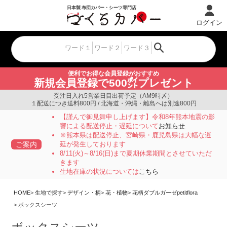
ログイン
便利でお得な会員登録がおすすめ
新規会員登録で500㌽プレゼント
受注日入れ5営業日目出荷予定（AM9時〆）
１配送につき送料800円 / 北海道・沖縄・離島へは別途800円
【謹んで御見舞申し上げます】令和8年熊本地震の影
響による配送停止・遅延について
お知らせ
※熊本県は配送停止、宮崎県・鹿児島県は大幅な遅
ご案内
延が発生しております
8/11(火)～8/16(日)まで夏期休業期間とさせていただ
きます
生地在庫の状況については
こちら
HOME
生地で探す
デザイン・柄
花・植物
花柄ダブルガーゼpetitflora
ボックスシーツ