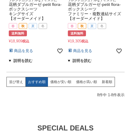
フレンチカジュアルなテイストに
フレンチカジュアルなテイストに
花柄ダブルガーゼ-petit flora-
花柄ダブルガーゼ-petit flora-
ボックスシーツ
ボックスシーツ
キングサイズ
ファミリー・複数連結サイズ
【オーダーメイド】
【オーダーメイド】
春
秋
夏
冬
春
秋
夏
冬
送料無料
送料無料
¥
18,909
¥
19,305
税込
税込
商品を見る
商品を見る
並び替え
おすすめ順
価格が安い順
価格が高い順
新着順
8
件中
1
-
8
件表示
SPECIAL DEALS