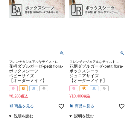
フレンチカジュアルなテイストに
フレンチカジュアルなテイストに
花柄ダブルガーゼ-petit flora-
花柄ダブルガーゼ-petit flora-
ボックスシーツ
ボックスシーツ
ベビーサイズ
ジュニアサイズ
【オーダーメイド】
【オーダーメイド】
春
秋
夏
冬
春
秋
夏
冬
¥
8,283
¥
10,406
税込
税込
商品を見る
商品を見る