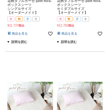
花柄ダブルガーゼ-petit flora-
花柄ダブルガーゼ-petit flora-
ボックスシーツ
ボックスシーツ
シングルサイズ
セミダブルサイズ
【オーダーメイド】
【オーダーメイド】
春
秋
夏
冬
春
秋
夏
冬
¥
11,737
¥
12,782
税込
税込
商品を見る
商品を見る