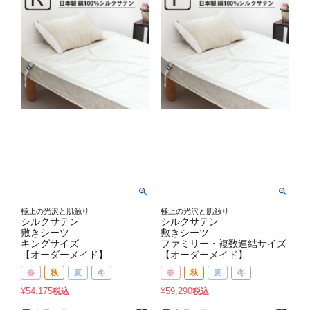
極上の光沢と肌触り
極上の光沢と肌触り
シルクサテン
シルクサテン
敷きシーツ
敷きシーツ
キングサイズ
ファミリー・複数連結サイズ
【オーダーメイド】
【オーダーメイド】
春
秋
夏
冬
春
秋
夏
冬
¥
54,175
¥
59,290
税込
税込