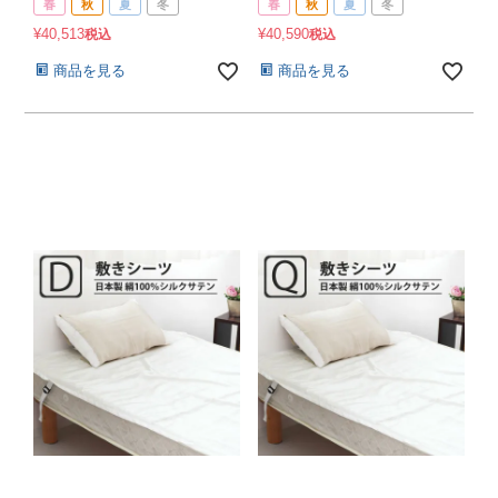
春
秋
夏
冬
春
秋
夏
冬
¥
40,513
¥
40,590
税込
税込
商品を見る
商品を見る