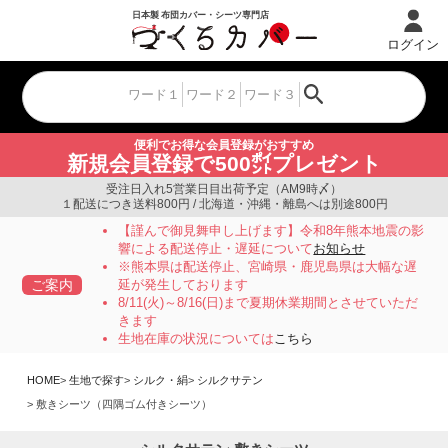
ログイン
便利でお得な会員登録がおすすめ
新規会員登録で500㌽プレゼント
受注日入れ5営業日目出荷予定（AM9時〆）
１配送につき送料800円 / 北海道・沖縄・離島へは別途800円
【謹んで御見舞申し上げます】令和8年熊本地震の影
響による配送停止・遅延について
お知らせ
※熊本県は配送停止、宮崎県・鹿児島県は大幅な遅
ご案内
延が発生しております
8/11(火)～8/16(日)まで夏期休業期間とさせていただ
きます
生地在庫の状況については
こちら
HOME
生地で探す
シルク・絹
シルクサテン
敷きシーツ（四隅ゴム付きシーツ）