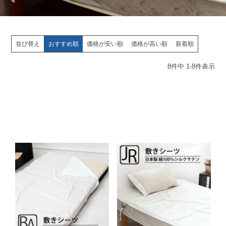
並び替え
おすすめ順
価格が安い順
価格が高い順
新着順
8
件中
1
-
8
件表示