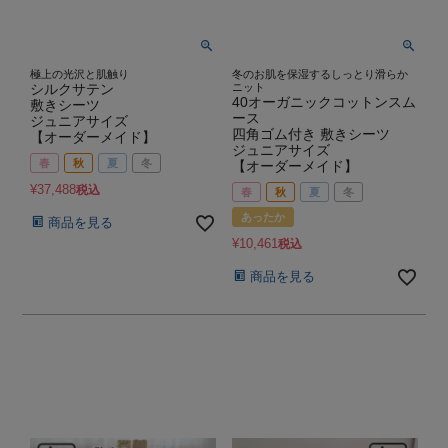
極上の光沢と肌触り
冬のお肌を保湿するしっとり滑らか
シルクサテン
ニット
40オーガニックコットンスム
敷きシーツ
ース
ジュニアサイズ
四角ゴム付き 敷きシーツ
【オーダーメイド】
ジュニアサイズ
春
秋
夏
冬
【オーダーメイド】
¥
37,488
税込
春
秋
夏
冬
あったか
商品を見る
¥
10,461
税込
商品を見る