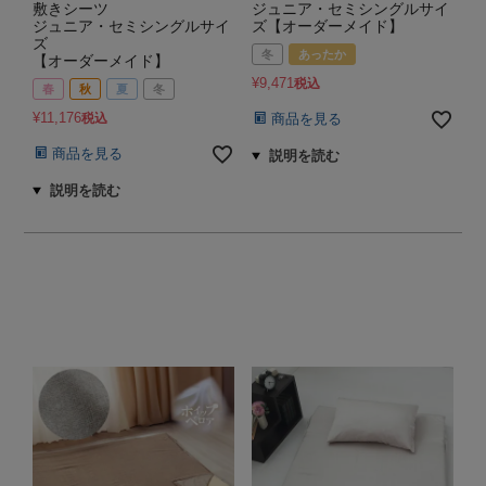
敷きシーツ
ジュニア・セミシングルサイ
ジュニア・セミシングルサイ
ズ【オーダーメイド】
ズ
冬
あったか
【オーダーメイド】
¥
9,471
税込
春
秋
夏
冬
¥
11,176
税込
商品を見る
商品を見る