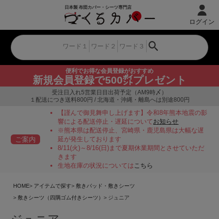
ログイン
便利でお得な会員登録がおすすめ
新規会員登録で500㌽プレゼント
受注日入れ5営業日目出荷予定（AM9時〆）
１配送につき送料800円 / 北海道・沖縄・離島へは別途800円
【謹んで御見舞申し上げます】令和8年熊本地震の影
響による配送停止・遅延について
お知らせ
※熊本県は配送停止、宮崎県・鹿児島県は大幅な遅
ご案内
延が発生しております
8/11(火)～8/16(日)まで夏期休業期間とさせていただ
きます
生地在庫の状況については
こちら
HOME
アイテムで探す
敷きパッド・敷きシーツ
敷きシーツ（四隅ゴム付きシーツ）
ジュニア