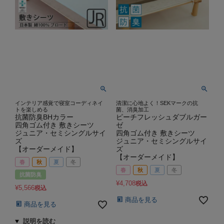
インテリア感覚で寝室コーディネイ
清潔に心地よく！SEKマークの抗
トを楽しめる
菌、消臭加工
抗菌防臭BHカラー
ピーチフレッシュダブルガー
四角ゴム付き 敷きシーツ
ゼ
ジュニア・セミシングルサイ
四角ゴム付き 敷きシーツ
ズ
ジュニア・セミシングルサイ
【オーダーメイド】
ズ
【オーダーメイド】
春
秋
夏
冬
春
秋
夏
冬
抗菌防臭
¥
4,708
税込
¥
5,566
税込
商品を見る
商品を見る