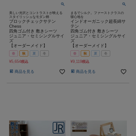
美しい光沢とコントラストが映える
まるでシルク。ファーストクラスの
スタイリッシュなモダン柄
寝心地を
ブロックチェックサテン
インドオーガニック超長綿サ
Chess
テン
四角ゴム付き 敷きシーツ
四角ゴム付き 敷きシーツ
ジュニア・セミシングルサイ
ジュニア・セミシングルサイ
ズ
ズ
【オーダーメイド】
【オーダーメイド】
春
秋
夏
冬
春
秋
夏
冬
¥
5,654
¥
9,119
税込
税込
商品を見る
商品を見る