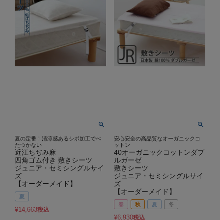
夏の定番！清涼感あるシボ加工でべ
安心安全の高品質なオーガニックコ
たつかない
ットン
近江ちぢみ麻
40オーガニックコットンダブ
四角ゴム付き 敷きシーツ
ルガーゼ
ジュニア・セミシングルサイ
敷きシーツ
ズ
ジュニア・セミシングルサイ
【オーダーメイド】
ズ
【オーダーメイド】
夏
春
秋
夏
冬
¥
14,663
税込
¥
6,930
税込