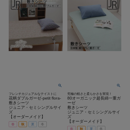
フレンチカジュアルなテイストに
究極の軽さと柔らかさを実現！
花柄ダブルガーゼ-petit flora-
80オーガニック超長綿一重ガ
敷きシーツ
ーゼ
ジュニア・セミシングルサイ
敷きシーツ
ズ
ジュニア・セミシングルサイ
【オーダーメイド】
ズ
【オーダーメイド】
春
秋
夏
冬
春
秋
夏
冬