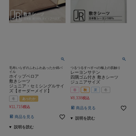
毛布いらずのふわふわあったか綿パ
つるつるすべすべの極上の肌触り
イル
レーヨンサテン
ホイップベロア
四隅ゴム付き 敷きシーツ
敷きシーツ
ジュニアサイズ
ジュニア・セミシングルサイ
春
秋
夏
冬
ズ【オーダーメイド】
¥
8,338
税込
冬
あったか
¥
11,715
税込
商品を見る
商品を見る