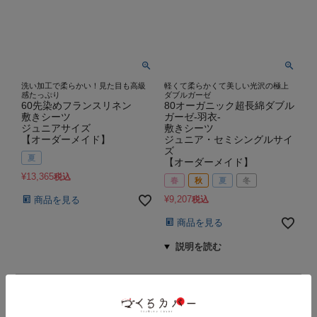
洗い加工で柔らかい！見た目も高級
軽くて柔らかくて美しい光沢の極上
感たっぷり
ダブルガーゼ
60先染めフランスリネン
80オーガニック超長綿ダブル
敷きシーツ
ガーゼ-羽衣-
ジュニアサイズ
敷きシーツ
【オーダーメイド】
ジュニア・セミシングルサイ
ズ
夏
【オーダーメイド】
¥
13,365
税込
春
秋
夏
冬
¥
9,207
商品を見る
税込
商品を見る