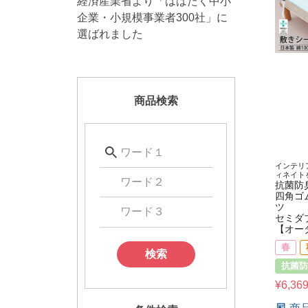
経済産業省より「はばたく中小
企業・小規模事業者300社」に
選ばれました
商品検索
インテリ
ィネイト
抗菌防
四角ゴ
ツ
セミダ
【オー
春
検索
抗菌防
¥
6,36