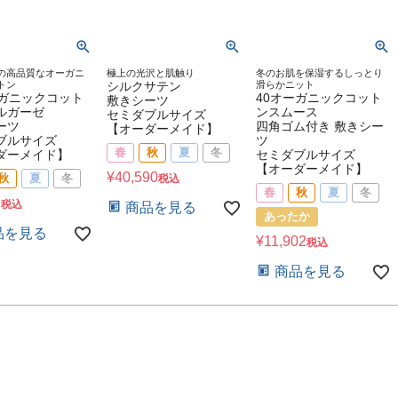
の高品質なオーガニ
極上の光沢と肌触り
冬のお肌を保湿するしっとり
トン
シルクサテン
滑らかニット
ーガニックコット
40オーガニックコット
敷きシーツ
ルガーゼ
ンスムース
セミダブルサイズ
ーツ
四角ゴム付き 敷きシー
【オーダーメイド】
ブルサイズ
ツ
春
秋
夏
冬
ダーメイド】
セミダブルサイズ
【オーダーメイド】
¥
40,590
秋
夏
冬
税込
春
秋
夏
冬
7
税込
商品を見る
あったか
品を見る
¥
11,902
税込
商品を見る