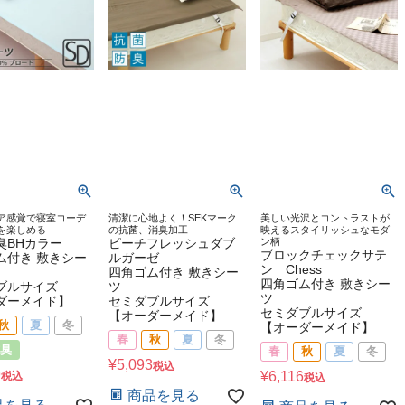
ア感覚で寝室コーデ
清潔に心地よく！SEKマーク
美しい光沢とコントラストが
を楽しめる
の抗菌、消臭加工
映えるスタイリッシュなモダ
臭BHカラー
ピーチフレッシュダブ
ン柄
ブロックチェックサテ
ム付き 敷きシー
ルガーゼ
ン Chess
四角ゴム付き 敷きシー
四角ゴム付き 敷きシー
ブルサイズ
ツ
ツ
ダーメイド】
セミダブルサイズ
セミダブルサイズ
【オーダーメイド】
秋
夏
冬
【オーダーメイド】
春
秋
夏
冬
臭
春
秋
夏
冬
¥
5,093
税込
9
¥
6,116
税込
税込
商品を見る