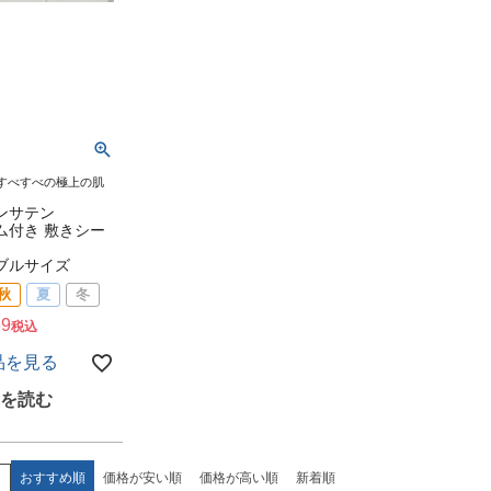
すべすべの極上の肌
ンサテン
ム付き 敷きシー
ブルサイズ
秋
夏
冬
69
税込
品を見る
え
おすすめ順
価格が安い順
価格が高い順
新着順