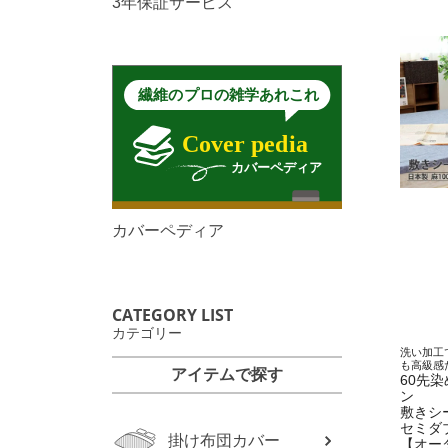
3年保証サービス
カバーペディア
CATEGORY LIST
カテゴリー
洗い加工
も高級感
アイテムで探す
60先
ン
敷きシ
セミダ
掛け布団カバー
【オー