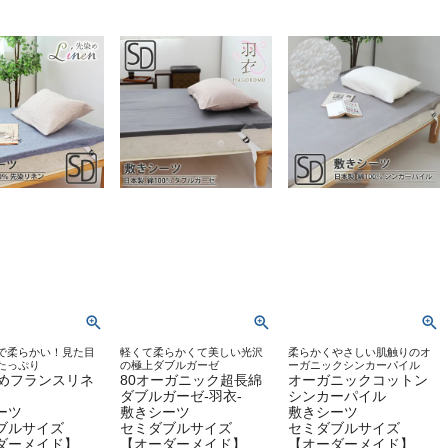
で柔らかい！見た目
軽くて柔らかくて美しい光沢
柔らかくやさしい肌触りのオ
たっぷり
の極上ダブルガーゼ
ーガニックシンカーパイル
染めフランスリネ
80オーガニック超長綿
オーガニックコットン
ダブルガーゼ-羽衣-
シンカーパイル
ーツ
敷きシーツ
敷きシーツ
ブルサイズ
セミダブルサイズ
セミダブルサイズ
ダーメイド】
【オーダーメイド】
【オーダーメイド】