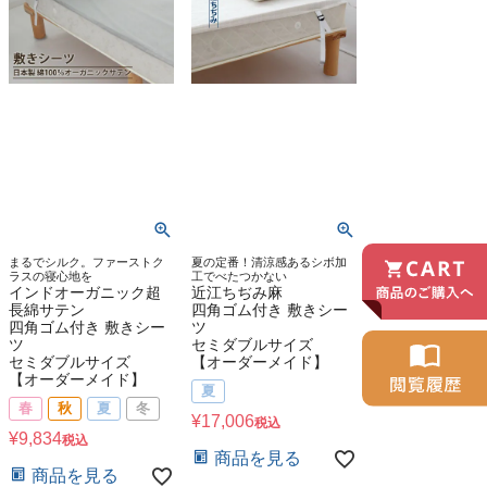
まるでシルク。ファーストク
夏の定番！清涼感あるシボ加
ラスの寝心地を
工でべたつかない
インドオーガニック超
近江ちぢみ麻
長綿サテン
四角ゴム付き 敷きシー
四角ゴム付き 敷きシー
ツ
ツ
セミダブルサイズ
セミダブルサイズ
【オーダーメイド】
【オーダーメイド】
夏
春
秋
夏
冬
¥
17,006
税込
¥
9,834
税込
商品を見る
商品を見る