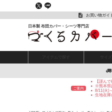
お買い物ガイ
アイテム
で探す
サイズ
【謹んで
※熊本県
ご案内
8/11(
生地在庫