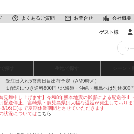
ド
よくあるご質問
お問合せ
会社概要
ゲスト様
で探す
生地
で探す
シーン・
受注日入れ5営業日目出荷予定（AM9時〆）
１配送につき送料800円 / 北海道・沖縄・離島へは別途800
御見舞申し上げます】令和8年熊本地震の影響による配送停止
は配送停止、宮崎県・鹿児島県は大幅な遅延が発生しておりま
火)～8/16(日)まで夏期休業期間とさせていただきます
の状況については
こちら