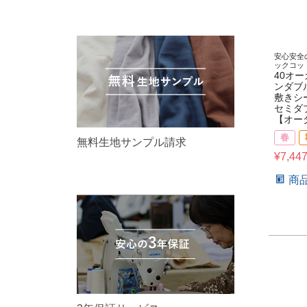
安心安全
ックコッ
40オ
ンダブ
敷きシ
セミダ
【オー
春
無料生地サンプル請求
¥
7,44
商