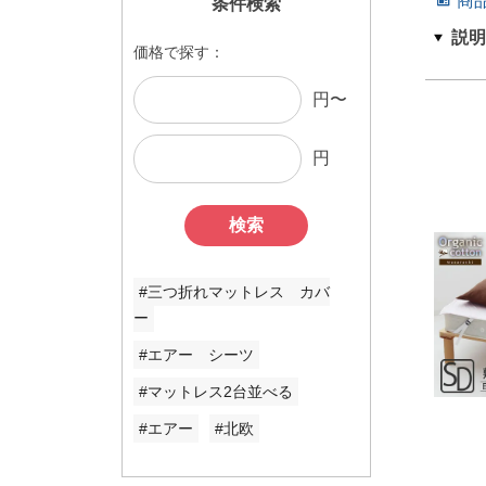
商
条件検索
価格で探す：
円〜
円
検索
#三つ折れマットレス カバ
ー
#エアー シーツ
#マットレス2台並べる
#エアー
#北欧