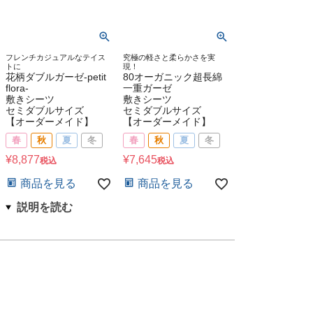
フレンチカジュアルなテイス
究極の軽さと柔らかさを実
トに
現！
花柄ダブルガーゼ-petit
80オーガニック超長綿
flora-
一重ガーゼ
敷きシーツ
敷きシーツ
セミダブルサイズ
セミダブルサイズ
【オーダーメイド】
【オーダーメイド】
春
秋
夏
冬
春
秋
夏
冬
¥
8,877
¥
7,645
税込
税込
商品を見る
商品を見る