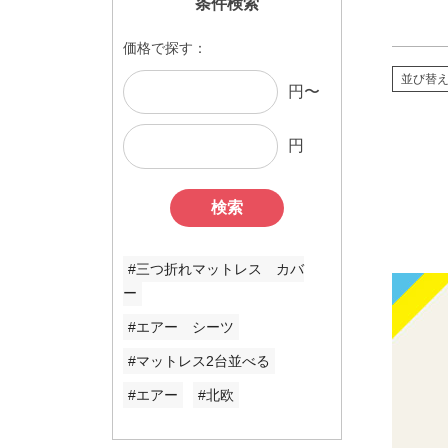
条件検索
価格で探す：
並び替
円〜
円
検索
#三つ折れマットレス カバ
ー
#エアー シーツ
#マットレス2台並べる
#エアー
#北欧