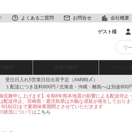
ド
よくあるご質問
お問合せ
会社概要
ゲスト様
で探す
生地
で探す
シーン・
受注日入れ5営業日目出荷予定（AM9時〆）
１配送につき送料800円 / 北海道・沖縄・離島へは別途800
御見舞申し上げます】令和8年熊本地震の影響による配送停止
は配送停止、宮崎県・鹿児島県は大幅な遅延が発生しておりま
火)～8/16(日)まで夏期休業期間とさせていただきます
の状況については
こちら