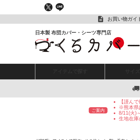
お買い物ガイ
アイテム
で探す
サイズ
【謹んで
※熊本県
ご案内
8/11(
生地在庫