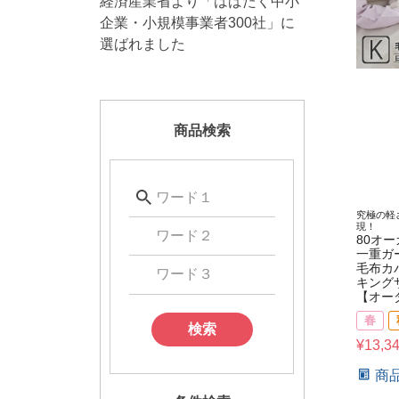
経済産業省より「はばたく中小
企業・小規模事業者300社」に
選ばれました
商品検索
究極の軽
現！
80オ
一重ガ
毛布カ
キング
【オー
春
検索
¥
13,3
商