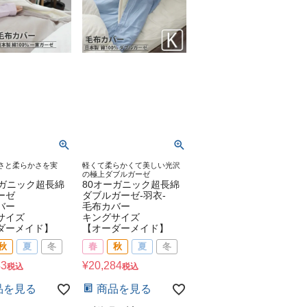
さと柔らかさを実
軽くて柔らかくて美しい光沢
の極上ダブルガーゼ
ーガニック超長綿
80オーガニック超長綿
ーゼ
ダブルガーゼ-羽衣-
バー
毛布カバー
サイズ
キングサイズ
ダーメイド】
【オーダーメイド】
秋
夏
冬
春
秋
夏
冬
43
¥
20,284
税込
税込
品を見る
商品を見る