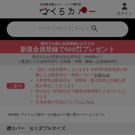
ログイン
便利でお得な会員登録がおすすめ
新規会員登録で500㌽プレゼント
受注日入れ5営業日目出荷予定（AM9時〆）
１配送につき送料800円 / 北海道・沖縄・離島へは別途800円
【謹んで御見舞申し上げます】令和8年熊本地震の影
響による配送停止・遅延について
お知らせ
※熊本県は配送停止、宮崎県・鹿児島県は大幅な遅
ご案内
延が発生しております
8/11(火)～8/16(日)まで夏期休業期間とさせていただ
きます
生地在庫の状況については
こちら
HOME
アイテムで探す
その他カバー類
襟カバー
セミダブル
襟カバー セミダブルサイズ