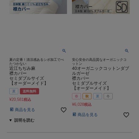
夏の定番！清涼感あるシボ加工でべ
安心安全の高品質なオーガニックコ
たつかない
ットン
近江ちぢみ麻
40オーガニックコットンダブ
襟カバー
ルガーゼ
セミダブルサイズ
襟カバー
【オーダーメイド】
セミダブルサイズ
【オーダーメイド】
夏
送料無料
春
秋
夏
冬
¥
20,581
税込
¥
6,028
税込
商品を見る
商品を見る