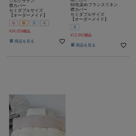
シルクサテン
感たっぷり
60先染めフランスリネン
襟カバー
襟カバー
セミダブルサイズ
セミダブルサイズ
【オーダーメイド】
【オーダーメイド】
春
秋
夏
冬
夏
¥
34,859
税込
¥
13,992
税込
商品を見る
商品を見る