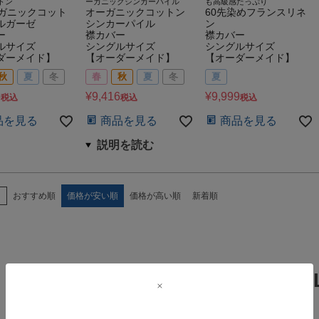
トン
ーガニックシンカーパイル
も高級感たっぷり
ーガニックコット
オーガニックコットン
60先染めフランスリネ
ルガーゼ
シンカーパイル
ン
ー
襟カバー
襟カバー
ルサイズ
シングルサイズ
シングルサイズ
ダーメイド】
【オーダーメイド】
【オーダーメイド】
秋
夏
冬
春
秋
夏
冬
夏
5
¥
9,416
¥
9,999
税込
税込
税込
品を見る
商品を見る
商品を見る
え
おすすめ順
価格が安い順
価格が高い順
新着順
SPECIAL DEA
お得情報