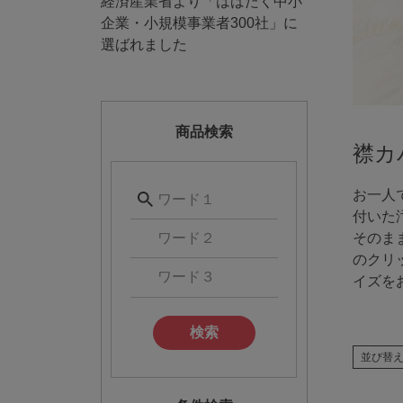
経済産業省より「はばたく中小
企業・小規模事業者300社」に
選ばれました
商品検索
襟カ
お一人
付いた
そのま
のクリッ
イズを
検索
並び替