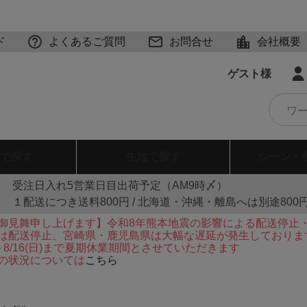
ド
よくあるご質問
お問合せ
会社概要
ゲスト様
で探す
生地
で探す
シーン・
受注日入れ5営業日目出荷予定（AM9時〆）
１配送につき送料800円 / 北海道・沖縄・離島へは別途800
御見舞申し上げます】令和8年熊本地震の影響による配送停止
は配送停止、宮崎県・鹿児島県は大幅な遅延が発生しておりま
火)～8/16(日)まで夏期休業期間とさせていただきます
の状況については
こちら