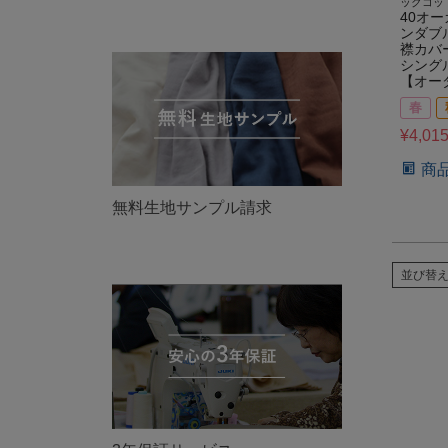
ックコッ
40オ
ンダブ
襟カバ
シング
【オー
春
¥
4,01
商
無料生地サンプル請求
並び替