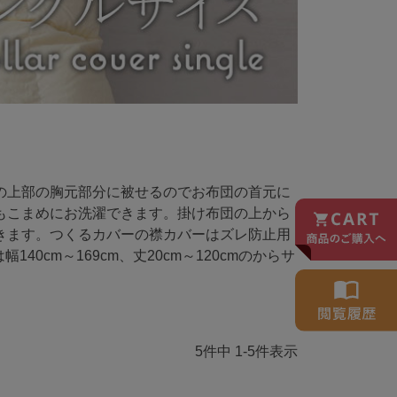
の上部の胸元部分に被せるのでお布団の首元に
もこまめにお洗濯できます。掛け布団の上から
きます。つくるカバーの襟カバーはズレ防止用
0cm～169cm、丈20cm～120cmのからサ
5
件中
1
-
5
件表示