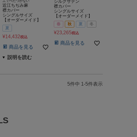
工でべたつかない
シルクサテン
近江ちぢみ麻
襟カバー
襟カバー
シングルサイズ
シングルサイズ
【オーダーメイド】
【オーダーメイド】
春
秋
夏
冬
夏
¥
23,265
税込
¥
14,432
税込
商品を見る
商品を見る
5
件中
1
-
5
件表示
LS