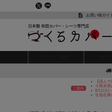
お買い物ガイ
アイテム
で探す
サイズ
【謹んで
※熊本県
ご案内
8/11(
生地在庫