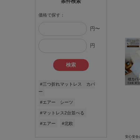
条件検索
価格で探す：
円〜
円
検索
#三つ折れマットレス カバ
ー
#エアー シーツ
#マットレス2台並べる
#エアー
#北欧
安心安全