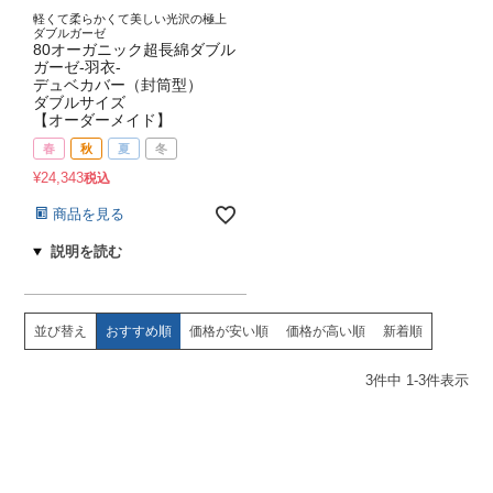
軽くて柔らかくて美しい光沢の極上
ダブルガーゼ
80オーガニック超長綿ダブル
ガーゼ-羽衣-
デュベカバー（封筒型）
ダブルサイズ
【オーダーメイド】
春
秋
夏
冬
¥
24,343
税込
商品を見る
並び替え
おすすめ順
価格が安い順
価格が高い順
新着順
3
件中
1
-
3
件表示