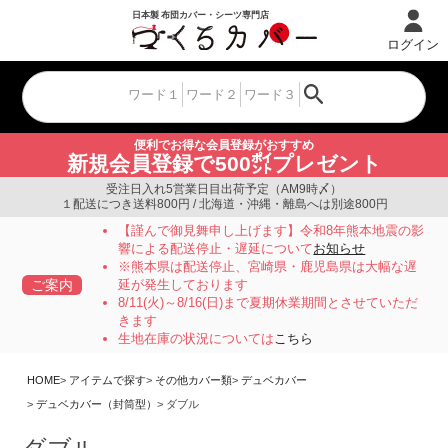
ログイン
便利でお得な会員登録がおすすめ
新規会員登録で500㌽プレゼント
受注日入れ5営業日目出荷予定（AM9時〆）
１配送につき送料800円 / 北海道・沖縄・離島へは別途800円
【謹んで御見舞申し上げます】令和8年熊本地震の影
響による配送停止・遅延について
お知らせ
※熊本県は配送停止、宮崎県・鹿児島県は大幅な遅
ご案内
延が発生しております
8/11(火)～8/16(日)まで夏期休業期間とさせていただ
きます
生地在庫の状況については
こちら
HOME
アイテムで探す
その他カバー類
デュベカバー
デュベカバー（封筒型）
ダブル