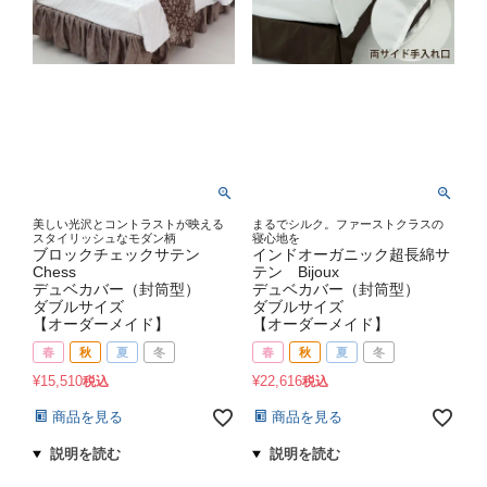
美しい光沢とコントラストが映える
まるでシルク。ファーストクラスの
スタイリッシュなモダン柄
寝心地を
ブロックチェックサテン
インドオーガニック超長綿サ
Chess
テン Bijoux
デュベカバー（封筒型）
デュベカバー（封筒型）
ダブルサイズ
ダブルサイズ
【オーダーメイド】
【オーダーメイド】
春
秋
夏
冬
春
秋
夏
冬
¥
15,510
¥
22,616
税込
税込
商品を見る
商品を見る