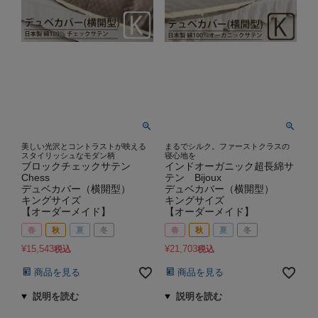
美しい光沢とコントラストが映える
まるでシルク。ファーストクラスの
スタイリッシュなモダン柄
寝心地を
ブロックチェックサテン
インドオーガニック超長綿サ
Chess
テン Bijoux
デュベカバー（横開型）
デュベカバー（横開型）
キングサイズ
キングサイズ
【オーダーメイド】
【オーダーメイド】
春
秋
夏
冬
春
秋
夏
冬
¥
15,543
¥
21,703
税込
税込
商品を見る
商品を見る