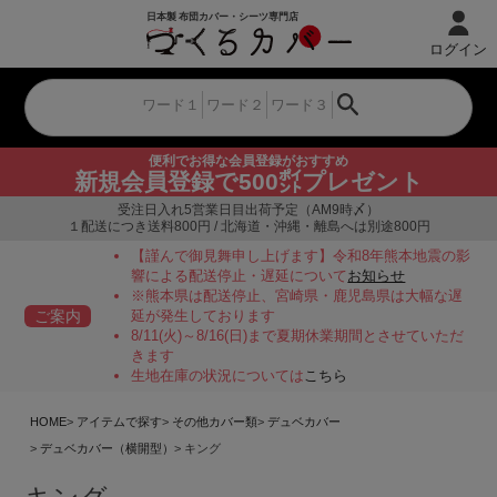
ログイン
便利でお得な会員登録がおすすめ
新規会員登録で500㌽プレゼント
受注日入れ5営業日目出荷予定（AM9時〆）
１配送につき送料800円 / 北海道・沖縄・離島へは別途800円
【謹んで御見舞申し上げます】令和8年熊本地震の影
響による配送停止・遅延について
お知らせ
※熊本県は配送停止、宮崎県・鹿児島県は大幅な遅
ご案内
延が発生しております
8/11(火)～8/16(日)まで夏期休業期間とさせていただ
きます
生地在庫の状況については
こちら
HOME
アイテムで探す
その他カバー類
デュベカバー
デュベカバー（横開型）
キング