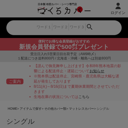
ログイン
便利でお得な会員登録がおすすめ
新規会員登録で500㌽プレゼント
受注日入れ5営業日目出荷予定（AM9時〆）
１配送につき送料800円 / 北海道・沖縄・離島へは別途800円
【謹んで御見舞申し上げます】令和8年熊本地震の影
響による配送停止・遅延について
お知らせ
※熊本県は配送停止、宮崎県・鹿児島県は大幅な遅
ご案内
延が発生しております
8/11(火)～8/16(日)まで夏期休業期間とさせていただ
きます
生地在庫の状況については
こちら
HOME
アイテムで探す
その他カバー類
マットレスカバー
シングル
シングル