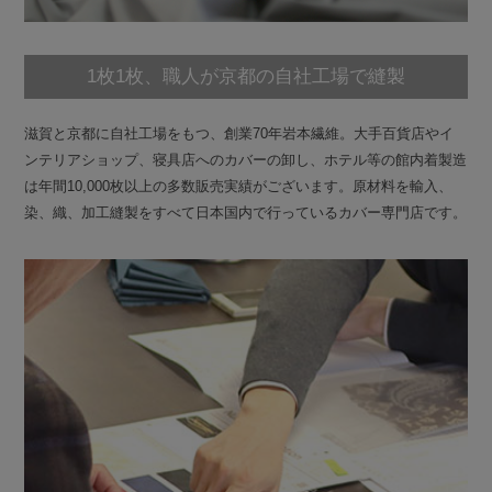
1枚1枚、職人が京都の自社工場で縫製
滋賀と京都に自社工場をもつ、創業70年岩本繊維。大手百貨店やイ
ンテリアショップ、寝具店へのカバーの卸し、ホテル等の館内着製造
は年間10,000枚以上の多数販売実績がございます。原材料を輸入、
染、織、加工縫製をすべて日本国内で行っているカバー専門店です。