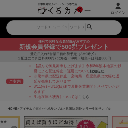
ログイン
便利でお得な会員登録がおすすめ
新規会員登録で500㌽プレゼント
受注日入れ5営業日目出荷予定（AM9時〆）
１配送につき送料800円 / 北海道・沖縄・離島へは別途800円
【謹んで御見舞申し上げます】令和8年熊本地震の影
響による配送停止・遅延について
お知らせ
※熊本県は配送停止、宮崎県・鹿児島県は大幅な遅
ご案内
延が発生しております
8/11(火)～8/16(日)まで夏期休業期間とさせていただ
きます
生地在庫の状況については
こちら
HOME
アイテムで探す
生地サンプル
抗菌防臭BHカラー生地サンプル