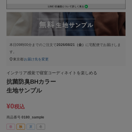
本日
09時00分
までのご注文で
2026/08/21（金）
に
宅配便
でお届けしま
す。
東京都
お届け先を変更
インテリア感覚で寝室コーディネイトを楽しめる
抗菌防臭BHカラー
生地サンプル
¥
0
税込
商品番号
0180_sample
春
秋
夏
冬