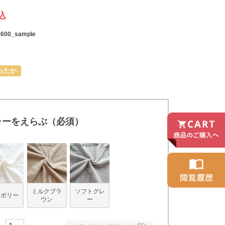
込
6600_sample
ったか
ラーをえらぶ（必須）
ミルクブラ
ソフトグレ
イボリー
ウン
ー