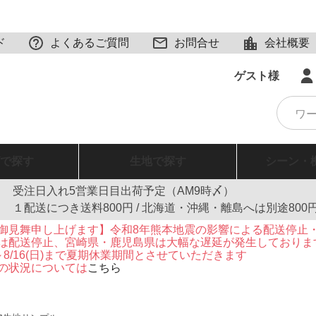
ド
よくあるご質問
お問合せ
会社概要
ゲスト様
で探す
生地
で探す
シーン・
受注日入れ5営業日目出荷予定（AM9時〆）
１配送につき送料800円 / 北海道・沖縄・離島へは別途800
御見舞申し上げます】令和8年熊本地震の影響による配送停止
は配送停止、宮崎県・鹿児島県は大幅な遅延が発生しておりま
火)～8/16(日)まで夏期休業期間とさせていただきます
の状況については
こちら