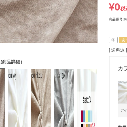
¥
0
税
商品番号
2
冬
あ
送料込
カ
ア