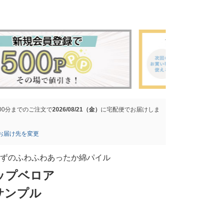
00分
までのご注文で
2026/08/21（金）
に
宅配便
でお届けしま
お届け先を変更
ずのふわふわあったか綿パイル
ップベロア
サンプル