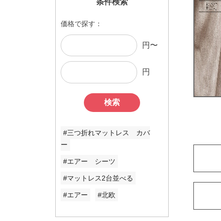
条件検索
価格で探す：
円〜
円
検索
#三つ折れマットレス カバ
ー
#エアー シーツ
#マットレス2台並べる
#エアー
#北欧