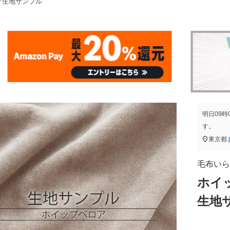
ア生地サンプル
明日
09時
す。
東京都
毛布いら
ホイ
生地