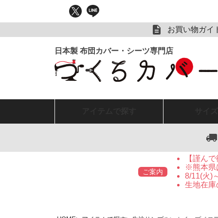
お買い物ガイ
アイテム
で探す
サイズ
【謹んで
※熊本県
ご案内
8/11(
生地在庫