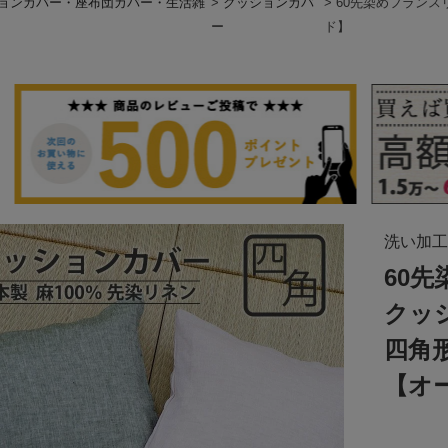
ョンカバー・座布団カバー・生活雑
クッションカバ
60先染めフラン
ー
ド】
洗い加工
60
クッ
四角
【オ