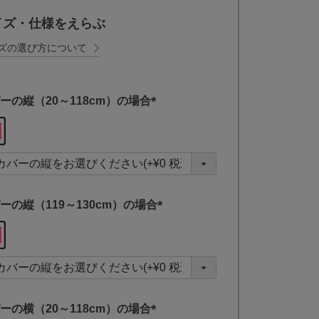
イズ・仕様をえらぶ
ズの選び方について
ーの縦（20～118cm）の場合
(
必
須
)
ーの縦（119～130cm）の場合
(
必
須
)
ーの横（20～118cm）の場合