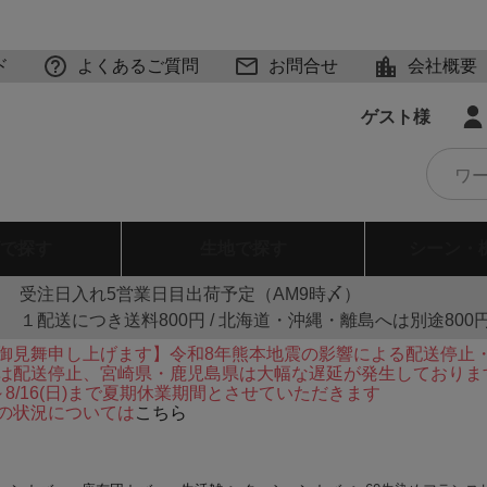
ド
よくあるご質問
お問合せ
会社概要
ゲスト様
で探す
生地
で探す
シーン・
受注日入れ5営業日目出荷予定（AM9時〆）
１配送につき送料800円 / 北海道・沖縄・離島へは別途800
御見舞申し上げます】令和8年熊本地震の影響による配送停止
は配送停止、宮崎県・鹿児島県は大幅な遅延が発生しておりま
火)～8/16(日)まで夏期休業期間とさせていただきます
の状況については
こちら