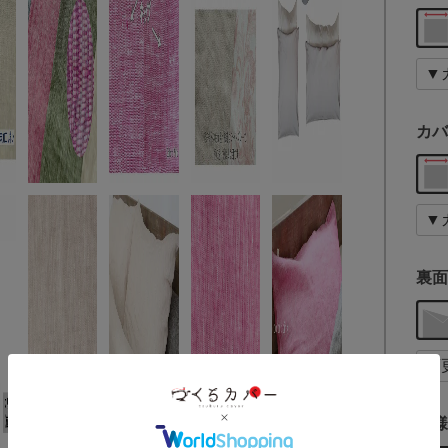
カバ
裏面
仕様