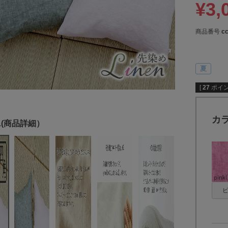
¥
3,
商品番号
c
夏
[
27
ポイン
カ