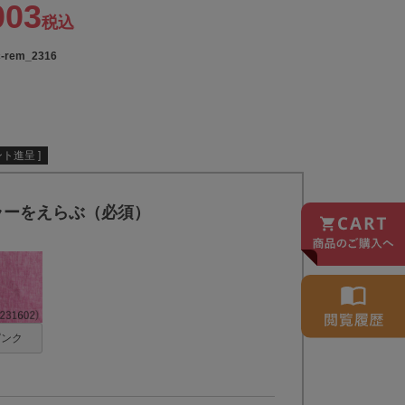
003
税込
c-rem_2316
ト進呈 ]
ラーをえらぶ（必須）
ピンク