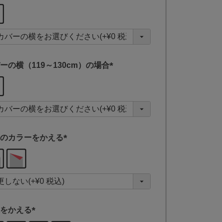
(
必
須
)
ーの横（119～130cm）の場合
(
必
須
)
のカラーをかえる
(
必
須
)
をかえる