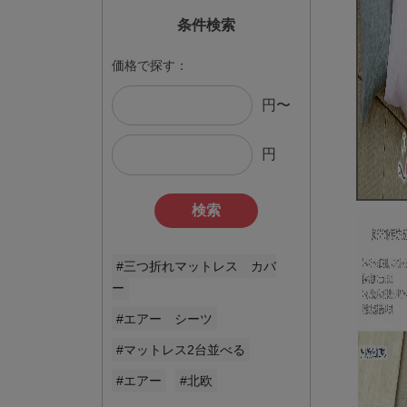
条件検索
価格で探す：
円〜
円
検索
#三つ折れマットレス カバ
ー
#エアー シーツ
#マットレス2台並べる
#エアー
#北欧