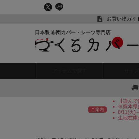
お買い物ガイ
アイテム
で探す
サイズ
【謹んで
※熊本県
ご案内
8/11(
生地在庫