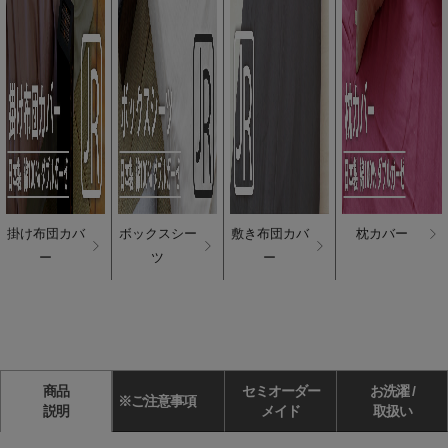
掛け布団カバ
ボックスシー
敷き布団カバ
枕カバー
ー
ツ
ー
商品
セミオーダー
お洗濯 /
※ご注意事項
説明
メイド
取扱い