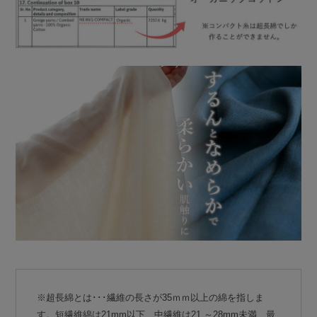
※超長綿とは･･･繊維の長さが35ｍｍ以上の綿を指しま
す。短繊維綿は21mm以下、中繊維は21 ～28mm未満、最