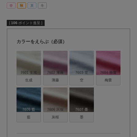
春
秋
夏
冬
[
106
ポイント進呈 ]
カラーをえらぶ（必須）
生成
薄藤
空
梅蕾
藍
灰桜
墨