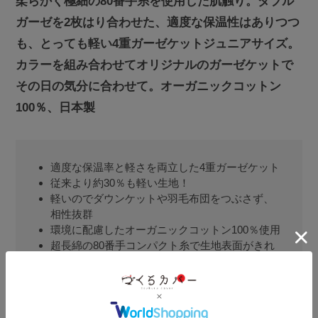
柔らかく極細の80番手糸を使用した肌触り。ダブル
ガーゼを2枚はり合わせた、適度な保温性はありつつ
も、とっても軽い4重ガーゼケットジュニアサイズ。
カラーを組み合わせてオリジナルのガーゼケットで
その日の気分に合わせて。オーガニックコットン
100％、日本製
適度な保温率と軽さを両立した4重ガーゼケット
従来より約30％も軽い生地！
軽いのでダウンケットや羽毛布団をつぶさず、
相性抜群
環境に配慮したオーガニックコットン100％使用
超長綿の80番手コンパクト糸で生地表面がきれ
い
じっくり手間ひまかける和晒製法で、洗うほど
にふっくらと柔らかな肌触り
高い通気性で乾きやすく、吸水性、吸湿性も優