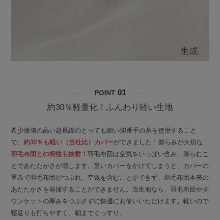
01
POINT
約30％軽量化！ふんわり軽い生地
希少価値の高い超長綿のとっても細い80番手の糸を使用すること
で、
約30％も軽い（当社比）カバー
ができました！膨らみが大切な
羽毛布団との相性も抜群！
羽毛布団は空気をいっぱい含み、膨らむこ
とであたたかさが増します。重いカバーをかけてしまうと、カバーの
重みで羽毛布団がつぶれ、空気を含むことができず、羽毛布団本来の
あたたかさを発揮することができません。当生地なら、羽毛布団やダ
ウンケットの厚みをつぶさずに快適にお使いいただけます。軽いので
寝返りも打ちやすく、朝までぐっすり。