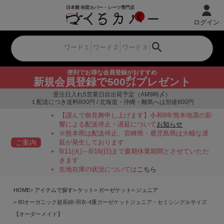
ログイン
便利でお得な会員登録がおすすめ
新規会員登録で500㌽プレゼント
受注日入れ5営業日目出荷予定（AM9時〆）
１配送につき送料800円 / 北海道・沖縄・離島へは別途800円
【謹んで御見舞申し上げます】令和8年熊本地震の影
響による配送停止・遅延について
お知らせ
※熊本県は配送停止、宮崎県・鹿児島県は大幅な遅
ご案内
延が発生しております
8/11(火)～8/16(日)まで夏期休業期間とさせていただ
きます
生地在庫の状況については
こちら
HOME
アイテムで探す
ケット
ガーゼケット
ジュニア
80オーガニック超長綿-羽衣-4重ガーゼケットジュニア・セミシングルサイズ
【オーダーメイド】