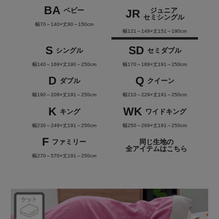
BA
ベビー
ジュニア
JR
セミシングル
幅70～140×丈90～150cm
幅121～149×丈151～190cm
S
SD
シングル
セミダブル
幅140～169×丈190～250cm
幅170～189×丈191～250cm
D
Q
ダブル
クイーン
幅190～209×丈191～250cm
幅210～229×丈191～250cm
K
WK
キング
ワイドキング
幅230～249×丈191～250cm
幅250～269×丈191～250cm
F
ファミリー
同じ生地の
全アイテムはこちら
幅270～570×丈191～250cm