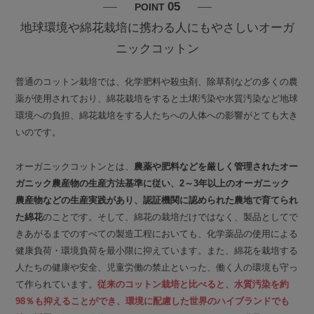
05
POINT
地球環境や綿花栽培に携わる人にもやさしいオーガ
ニックコットン
普通のコットン栽培では、化学肥料や殺虫剤、除草剤などの多くの農
薬が使用されており、綿花栽培をすると土壌汚染や水質汚染など地球
環境への負担、綿花栽培をする人たちへの人体への影響がとても大き
いのです。
オーガニックコットンとは、
農薬や肥料などを厳しく管理されたオー
ガニック農産物の生産方法基準に従い、2～3年以上のオーガニック
農産物などの生産実践があり、認証機関に認められた農地で育てられ
た綿花
のことです。そして、綿花の栽培だけではなく、製品としてで
きあがるまでのすべての製造工程においても、化学薬品の使用による
健康負荷・環境負荷を最小限に抑えています。また、綿花を栽培する
人たちの健康や安全、児童労働の禁止といった、働く人の環境も守っ
て作られています。
従来のコットン栽培と比べると、水質汚染を約
98％も抑えることができ、環境に配慮した世界のハイブランドでも