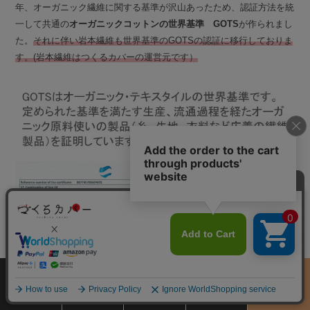
年、オーガニック繊維に関する基準が沢山あったため、認証方法を統
一して共通の
オーガニックコットンの世界基準 GOTS
が作られまし
た。
それに伴い岩本繊維も世界基準のGOTSの認証に移行しておりま
す。(岩本繊維はつくるカバーの運営元です）
サイズ
商品をさがす
お買物ガイド
カート
季節のおすすめ
から選ぶ