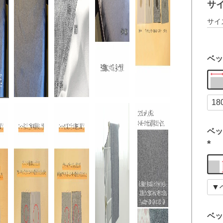
サ
サイ
ベッ
ベッ
(
必
須
)
ベッ