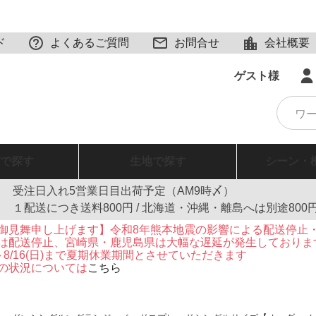
ド
よくあるご質問
お問合せ
会社概要
ゲスト様
で探す
生地
で探す
シーン・
受注日入れ5営業日目出荷予定（AM9時〆）
１配送につき送料800円 / 北海道・沖縄・離島へは別途800
御見舞申し上げます】令和8年熊本地震の影響による配送停止
は配送停止、宮崎県・鹿児島県は大幅な遅延が発生しておりま
火)～8/16(日)まで夏期休業期間とさせていただきます
の状況については
こちら