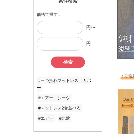
条件検索
価格で探す：
円〜
円
検索
#三つ折れマットレス カバ
ー
#エアー シーツ
#マットレス2台並べる
#エアー
#北欧