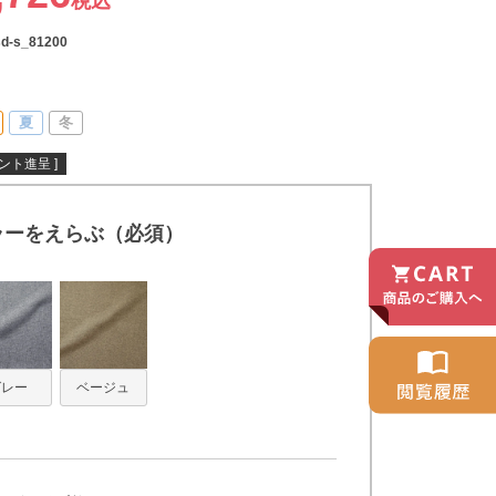
税込
sd-s_81200
夏
冬
ント進呈 ]
ラーをえらぶ（必須）
グレー
ベージュ