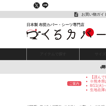
お買い物ガイ
アイテム
で探す
サイズ
【謹んで
※熊本県
ご案内
8/11(
生地在庫