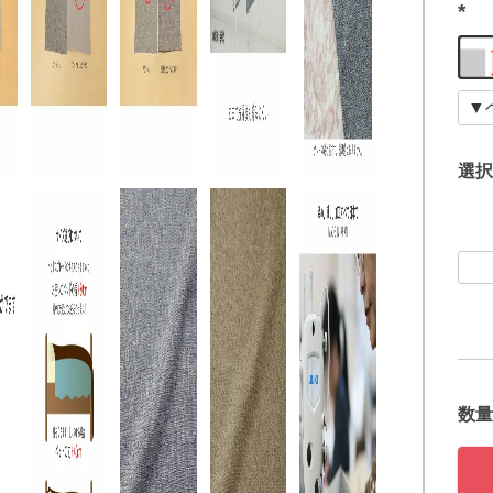
(
必
須
)
選択