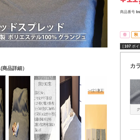
商品番号
b
春
秋
[
107
ポイ
カ