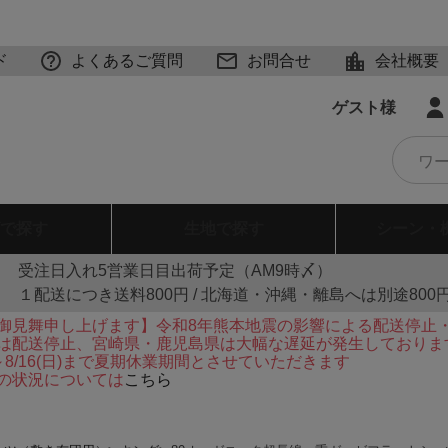
ド
よくあるご質問
お問合せ
会社概要
ゲスト様
で探す
生地
で探す
シーン・
受注日入れ5営業日目出荷予定（AM9時〆）
１配送につき送料800円 / 北海道・沖縄・離島へは別途800
御見舞申し上げます】令和8年熊本地震の影響による配送停止
は配送停止、宮崎県・鹿児島県は大幅な遅延が発生しておりま
火)～8/16(日)まで夏期休業期間とさせていただきます
の状況については
こちら