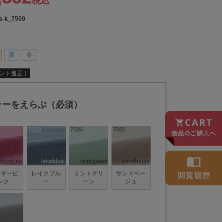
税込
s-k_7500
夏
冬
ント進呈 ]
ラーをえらぶ（必須）
ォギーピ
レイクブル
ミントグリ
サンドベー
ンク
ー
ーン
ジュ