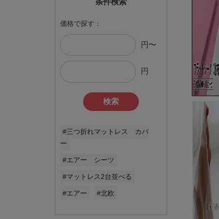
条件検索
価格で探す：
円〜
円
検索
#三つ折れマットレス カバ
ー
#エアー シーツ
#マットレス2台並べる
#エアー
#北欧