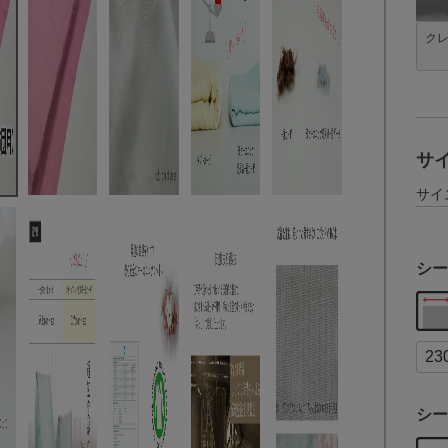
ク
サ
サイ
シー
シー