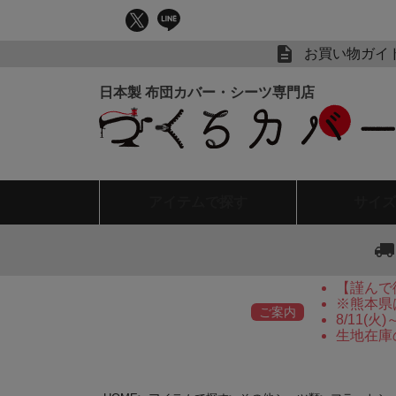
お買い物ガイ
アイテム
で探す
サイズ
【謹んで
※熊本県
ご案内
8/11(
生地在庫