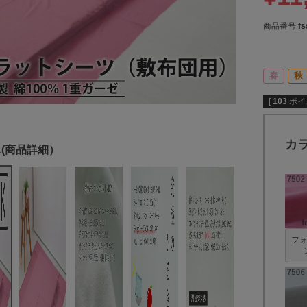
商品番号
fs
春
秋
[
103
ポイ
カ
フ