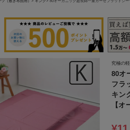
ーツ（敷き布団用）
キング
80オーガニック超長綿一重ガーゼフラットシ
究極の軽
80
フラ
キン
【オ
¥
11