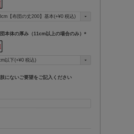
必
須
)
団本体の厚み（11cm以上の場合のみ）
(
必
須
)
肢にないご要望をご記入ください