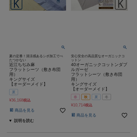
夏の定番！清涼感あるシボ加工でべ
安心安全の高品質なオーガニックコ
たつかない
ットン
近江ちぢみ麻
40オーガニックコットンダブ
フラットシーツ（敷き布団
ルガーゼ
用）
フラットシーツ（敷き布団
キングサイズ
用）
【オーダーメイド】
キングサイズ
【オーダーメイド】
夏
春
秋
夏
冬
¥
36,168
税込
¥
10,714
税込
商品を見る
商品を見る