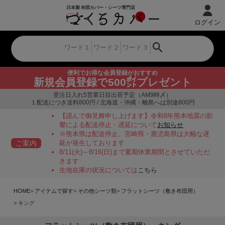
ログイン
便利でお得な会員登録がおすすめ
新規会員登録で500㌽プレゼント
受注日入れ5営業日目出荷予定（AM9時〆）
１配送につき送料800円 / 北海道・沖縄・離島へは別途800円
【謹んで御見舞申し上げます】令和8年熊本地震の影
響による配送停止・遅延について
お知らせ
※熊本県は配送停止、宮崎県・鹿児島県は大幅な遅
ご案内
延が発生しております
8/11(火)～8/16(日)まで夏期休業期間とさせていただ
きます
生地在庫の状況については
こちら
HOME
アイテムで探す
その他シーツ類
フラットシーツ（敷き布団用）
キング