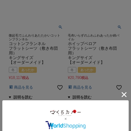
微起毛でふんわりあたたかいコット
毛布いらずのふわふわあったか綿パ
ンフランネル
イル
コットンフランネル
ホイップベロア
フラットシーツ（敷き布団
フラットシーツ（敷き布団
用）
用）
キングサイズ
キングサイズ
【オーダーメイド】
【オーダーメイド】
冬
あったか
冬
あったか
¥
18,117
¥
20,790
税込
税込
商品を見る
商品を見る