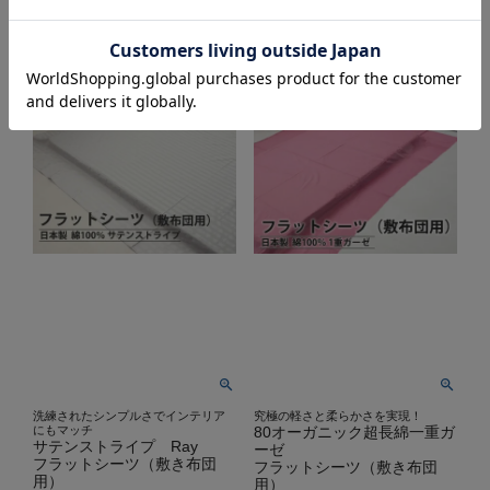
洗練されたシンプルさでインテリア
究極の軽さと柔らかさを実現！
にもマッチ
80オーガニック超長綿一重ガ
サテンストライプ Ray
ーゼ
フラットシーツ（敷き布団
フラットシーツ（敷き布団
用）
用）