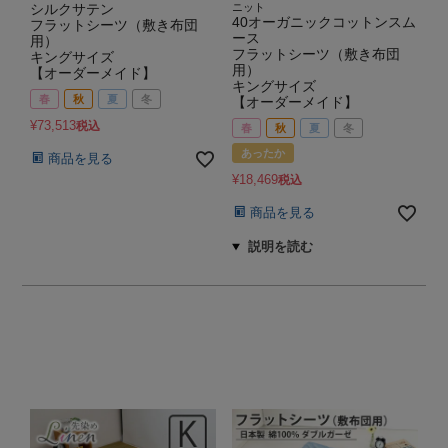
シルクサテン
ニット
40オーガニックコットンスム
フラットシーツ（敷き布団
ース
用）
フラットシーツ（敷き布団
キングサイズ
用）
【オーダーメイド】
キングサイズ
春
秋
夏
冬
【オーダーメイド】
¥
73,513
税込
春
秋
夏
冬
あったか
商品を見る
¥
18,469
税込
商品を見る