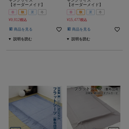
【オーダーメイド】
【オーダーメイド】
春
秋
夏
冬
春
秋
夏
冬
¥
9,812
¥
15,477
税込
税込
商品を見る
商品を見る