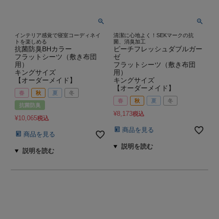
インテリア感覚で寝室コーディネイ
清潔に心地よく！SEKマークの抗
トを楽しめる
菌、消臭加工
抗菌防臭BHカラー
ピーチフレッシュダブルガー
フラットシーツ（敷き布団
ゼ
用）
フラットシーツ（敷き布団
キングサイズ
用）
【オーダーメイド】
キングサイズ
【オーダーメイド】
春
秋
夏
冬
春
秋
夏
冬
抗菌防臭
¥
8,173
税込
¥
10,065
税込
商品を見る
商品を見る