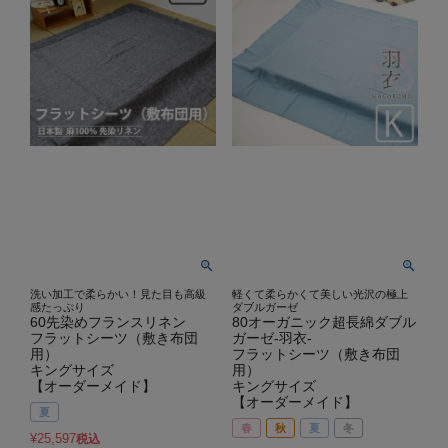
洗い加工で柔らかい！見た目も高級
軽くて柔らかくて美しい光沢の極上
感たっぷり
ダブルガーゼ
60先染めフランスリネン
80オーガニック超長綿ダブル
フラットシーツ（敷き布団
ガーゼ-羽衣-
用）
フラットシーツ（敷き布団
キングサイズ
用）
【オーダーメイド】
キングサイズ
【オーダーメイド】
夏
春
秋
夏
冬
¥
25,597
税込