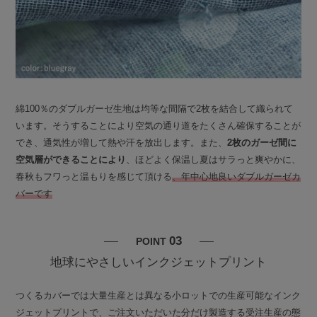
綿100％のダブルガーゼ生地は均等な間隔で2枚を結合して織られて
います。そうすることにより空気の通り道をたくさん確保することが
でき、通気性が増して熱や汗を放出します。また、
2枚のガーゼ間に
空気層ができることにより
、ほどよく保温し夏はサラっと爽やかに、
春秋もフワっと温もりを感じて頂ける
、年中心地良いダブルガーゼカ
バーです
03
POINT
地球にやさしいインクジェットプリント
つくるカバーでは大量生産とは異なる小ロットでの生産可能なインク
ジェットプリントで、ご注文いただいた分だけ製造する受注生産の態