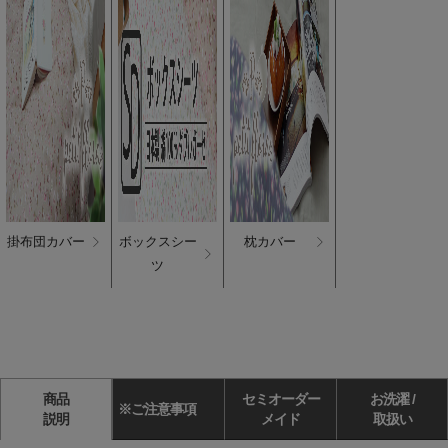
掛布団カバー
ボックスシー
枕カバー
ツ
商品
セミオーダー
お洗濯 /
※ご注意事項
説明
メイド
取扱い