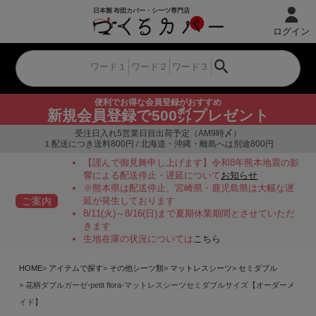
ログイン
便利でお得な会員登録がおすすめ
新規会員登録で500㌽プレゼント
受注日入れ5営業日目出荷予定（AM9時〆）
１配送につき送料800円 / 北海道・沖縄・離島へは別途800円
【謹んで御見舞申し上げます】令和8年熊本地震の影
響による配送停止・遅延について
お知らせ
※熊本県は配送停止、宮崎県・鹿児島県は大幅な遅
ご案内
延が発生しております
8/11(火)～8/16(日)まで夏期休業期間とさせていただ
きます
生地在庫の状況については
こちら
HOME
アイテムで探す
その他シーツ類
マットレスシーツ
セミダブル
花柄ダブルガーゼ-petit flora-マットレスシーツセミダブルサイズ【オーダーメ
イド】