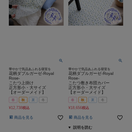
華やかで気品あふれる寝室を
華やかで気品あふれる寝室を
花柄ダブルガーゼ-Royal
花柄ダブルガーゼ-Royal
Rose-
Rose-
こたつ上掛け
こたつ敷き布団カバー
正方形小・大サイズ
正方形小・大サイズ
【オーダーメイド】
【オーダーメイド】
春
秋
夏
冬
春
秋
夏
冬
¥
12,738
¥
18,656
税込
税込
商品を見る
商品を見る