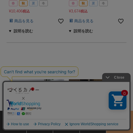
春
秋
夏
冬
春
秋
夏
冬
¥
10,406
¥
3,674
税込
税込
商品を見る
商品を見る
サイズ
商品をさがす
お買物ガイド
カート
季節のおすすめ
から選ぶ