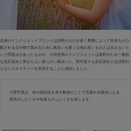
従来のインクジェットプリントは顔料のものが多く摩擦によって色落ちが心
配される点や糊で固めるために風合いも硬く心地の良いものとは言えないと
いう問題点があったものの、今回使用のインクジェットは染料のため一般的
な反応染めと変わらない柔らかい風合いに。堅牢度※も反応染めとほぼ変わ
らないクオリティーを実現することに成功しました。
※堅牢度は、色の抵抗性を表す数値のことで洗濯や太陽光による
変色のしにくさや色落ちのしにくさを表します。