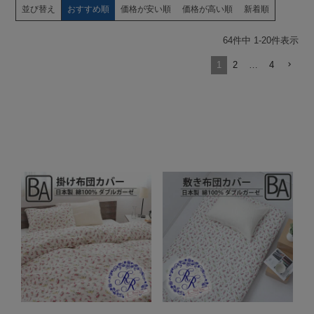
並び替え
おすすめ順
価格が安い順
価格が高い順
新着順
64
件中
1
-
20
件表示
1
2
…
4