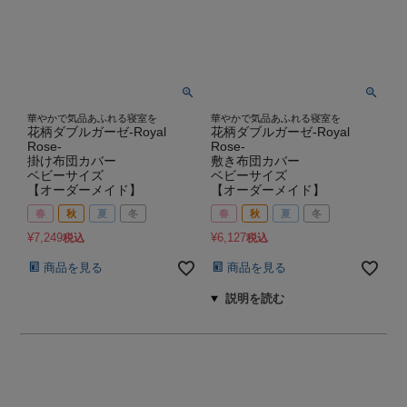
華やかで気品あふれる寝室を
華やかで気品あふれる寝室を
花柄ダブルガーゼ-Royal
花柄ダブルガーゼ-Royal
Rose-
Rose-
掛け布団カバー
敷き布団カバー
ベビーサイズ
ベビーサイズ
【オーダーメイド】
【オーダーメイド】
春
秋
夏
冬
春
秋
夏
冬
¥
7,249
¥
6,127
税込
税込
商品を見る
商品を見る