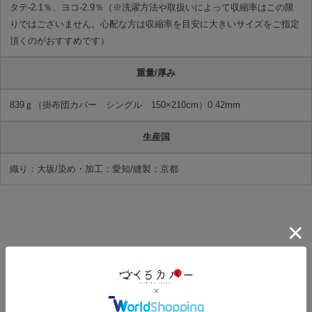
タテ-2.1％、ヨコ-2.9％（※洗濯方法や取扱いによって収縮率はこの限
りではございません。心配な方は収縮率を目安に大きいサイズをご指定
頂くのがおすすめです）
重量/厚み
839ｇ（掛布団カバー シングル 150×210cm）0.42mm
生産国
織り：大坂/染め・加工：愛知/縫製：京都
13
件中
1
-
13
件表示
ソファーカバー肘あり・パッド
お昼寝敷き布団カバー