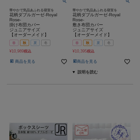
華やかで気品あふれる寝室を
華やかで気品あふれる寝室を
花柄ダブルガーゼ-Royal
花柄ダブルガーゼ-Royal
Rose-
Rose-
掛け布団カバー
敷き布団カバー
ジュニアサイズ
ジュニアサイズ
【オーダーメイド】
【オーダーメイド】
春
秋
夏
冬
春
秋
夏
冬
¥
10,989
¥
10,395
税込
税込
商品を見る
商品を見る