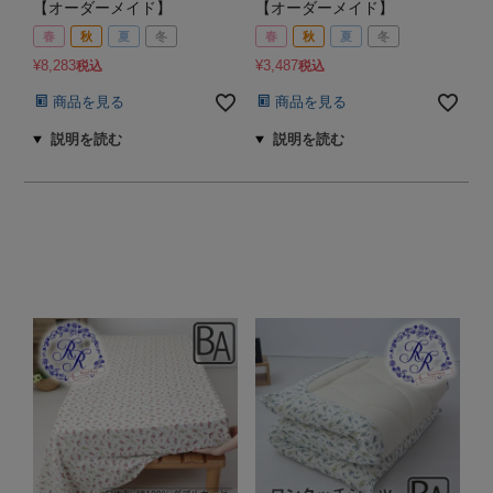
【オーダーメイド】
【オーダーメイド】
春
秋
夏
冬
春
秋
夏
冬
¥
8,283
¥
3,487
税込
税込
商品を見る
商品を見る