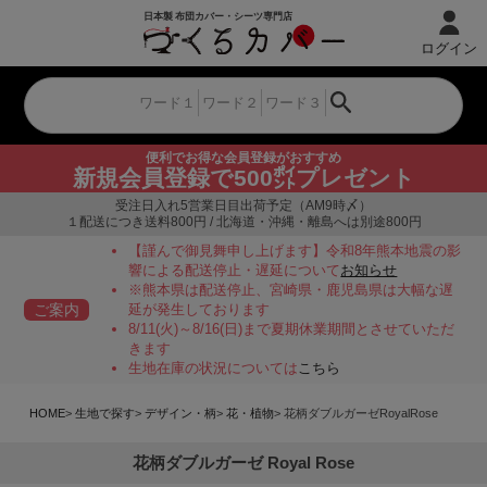
ログイン
便利でお得な会員登録がおすすめ
新規会員登録で500㌽プレゼント
受注日入れ5営業日目出荷予定（AM9時〆）
１配送につき送料800円 / 北海道・沖縄・離島へは別途800円
【謹んで御見舞申し上げます】令和8年熊本地震の影
響による配送停止・遅延について
お知らせ
※熊本県は配送停止、宮崎県・鹿児島県は大幅な遅
ご案内
延が発生しております
8/11(火)～8/16(日)まで夏期休業期間とさせていただ
きます
生地在庫の状況については
こちら
HOME
生地で探す
デザイン・柄
花・植物
花柄ダブルガーゼRoyalRose
花柄ダブルガーゼ Royal Rose