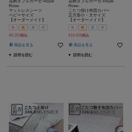
花柄ダブルガーゼ-Royal
花柄ダブルガーゼ-Royal
Rose-
Rose-
マットレスシーツ
こたつ掛け布団カバー
ベビーサイズ
正方形小・大サイズ
【オーダーメイド】
【オーダーメイド】
春
秋
夏
冬
春
秋
夏
冬
¥
8,283
¥
18,656
税込
税込
商品を見る
商品を見る