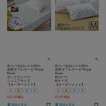
華やかで気品あふれる寝室を
華やかで気品あふれる寝室を
花柄ダブルガーゼ-Royal
花柄ダブルガーゼ-Royal
Rose-
Rose-
ボックスシーツ
枕カバー
ジュニアサイズ
Mサイズ
【オーダーメイド】
【オーダーメイド】
春
秋
夏
冬
春
秋
夏
冬
¥
10,406
¥
3,487
税込
税込
商品を見る
商品を見る