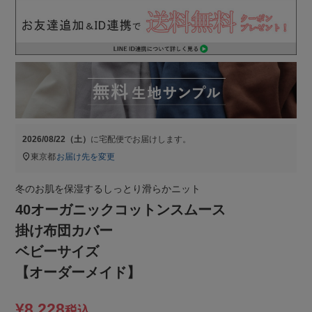
2026/08/22（土）
に
宅配便
でお届けします。
東京都
お届け先を変更
冬のお肌を保湿するしっとり滑らかニット
40オーガニックコットンスムース
掛け布団カバー
ベビーサイズ
【オーダーメイド】
¥
8,228
税込