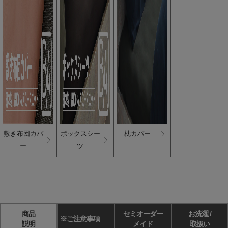
敷き布団カバ
ボックスシー
枕カバー
ー
ツ
商品
セミオーダー
お洗濯 /
※ご注意事項
説明
メイド
取扱い