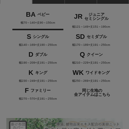
BA
ベビー
ジュニア
JR
セミシングル
幅70～140×丈90～150cm
幅121～149×丈151～190cm
S
SD
シングル
セミダブル
幅140～169×丈190～250cm
幅170～189×丈191～250cm
D
Q
ダブル
クイーン
幅190～209×丈191～250cm
幅210～229×丈191～250cm
K
WK
キング
ワイドキング
幅230～249×丈191～250cm
幅250～269×丈191～250cm
F
ファミリー
同じ生地の
全アイテムはこちら
幅270～570×丈191～250cm