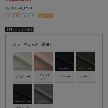
商品番号
k-b_17500
春
秋
夏
冬
あったか
[
75
ポイント進呈 ]
カラーをえらぶ（必須）
ベージュピ
アイボリー
ネイビー
カーキ
ンク
ダークブラ