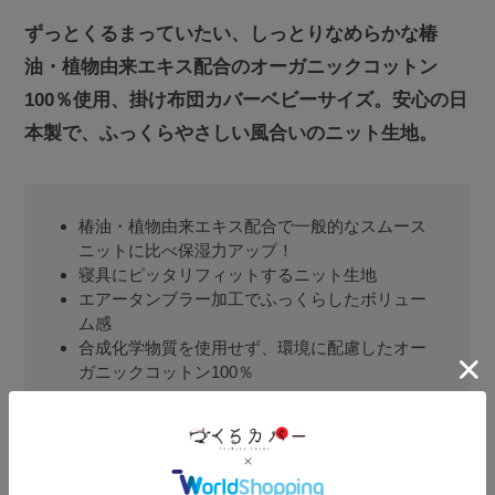
ずっとくるまっていたい、しっとりなめらかな椿
油・植物由来エキス配合のオーガニックコットン
100％使用、掛け布団カバーベビーサイズ。安心の日
本製で、ふっくらやさしい風合いのニット生地。
椿油・植物由来エキス配合で一般的なスムース
ニットに比べ保湿力アップ！
寝具にピッタリフィットするニット生地
エアータンブラー加工でふっくらしたボリュー
ム感
合成化学物質を使用せず、環境に配慮したオー
ガニックコットン100％