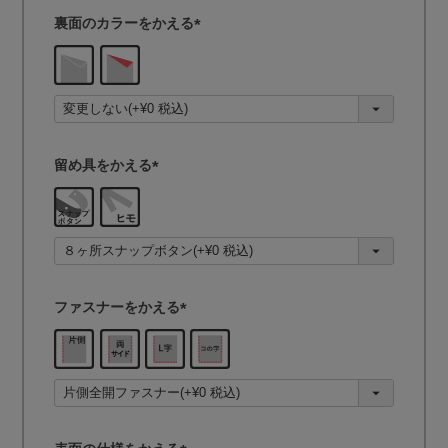
裏面のカラーをかえる
(
必
須
)
留め具をかえる
(
必
須
)
ファスナーをかえる
(
必
須
)