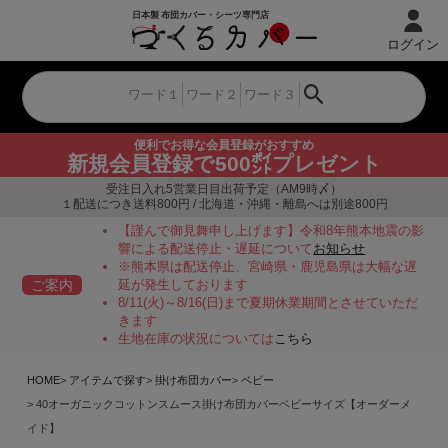
ログイン
便利でお得な会員登録がおすすめ
新規会員登録で500㌽プレゼント
受注日入れ5営業日目出荷予定（AM9時〆）
１配送につき送料800円 / 北海道・沖縄・離島へは別途800円
【謹んで御見舞申し上げます】令和8年熊本地震の影
響による配送停止・遅延について
お知らせ
※熊本県は配送停止、宮崎県・鹿児島県は大幅な遅
ご案内
延が発生しております
8/11(火)～8/16(日)まで夏期休業期間とさせていただ
きます
生地在庫の状況については
こちら
HOME
アイテムで探す
掛け布団カバー
ベビー
40オーガニックコットンスムース掛け布団カバーベビーサイズ【オーダーメ
イド】