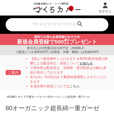
ログイン
便利でお得な会員登録がおすすめ
新規会員登録で500㌽プレゼント
受注日入れ5営業日目出荷予定（AM9時〆）
１配送につき送料800円 / 北海道・沖縄・離島へは別途800円
【謹んで御見舞申し上げます】令和8年熊本地震の影
響による配送停止・遅延について
お知らせ
※熊本県は配送停止、宮崎県・鹿児島県は大幅な遅
ご案内
延が発生しております
8/11(火)～8/16(日)まで夏期休業期間とさせていただ
きます
生地在庫の状況については
こちら
HOME
サイズで探す
ベビー
80オーガニック超長綿一重ガーゼ
80オーガニック超長綿一重ガーゼ