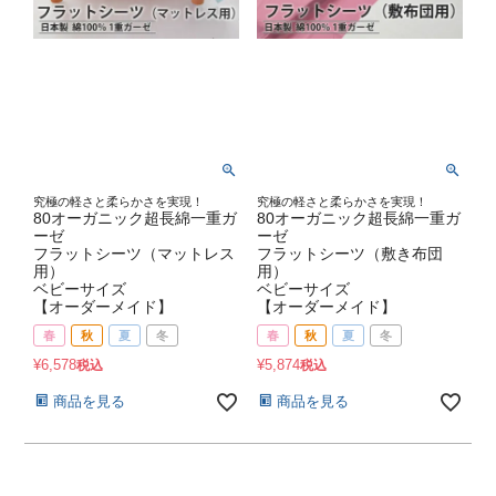
究極の軽さと柔らかさを実現！
究極の軽さと柔らかさを実現！
80オーガニック超長綿一重ガ
80オーガニック超長綿一重ガ
ーゼ
ーゼ
フラットシーツ（マットレス
フラットシーツ（敷き布団
用）
用）
ベビーサイズ
ベビーサイズ
【オーダーメイド】
【オーダーメイド】
春
秋
夏
冬
春
秋
夏
冬
¥
6,578
¥
5,874
税込
税込
商品を見る
商品を見る