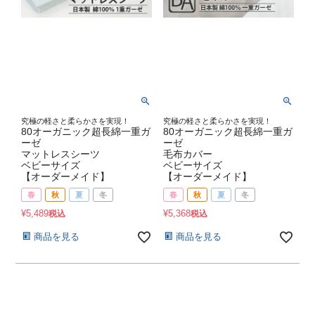
究極の軽さと柔らかさを実現！
究極の軽さと柔らかさを実現！
80オーガニック超長綿一重ガ
80オーガニック超長綿一重ガ
ーゼ
ーゼ
マットレスシーツ
毛布カバー
ベビーサイズ
ベビーサイズ
【オーダーメイド】
【オーダーメイド】
春
秋
夏
冬
春
秋
夏
冬
¥
5,489
¥
5,368
税込
税込
商品を見る
商品を見る