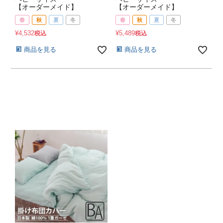
【オーダーメイド】
【オーダーメイド】
春
秋
夏
冬
春
秋
夏
冬
¥
4,532
¥
5,489
税込
税込
商品を見る
商品を見る