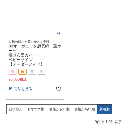
究極の軽さと柔らかさを実現！
80オーガニック超長綿一重ガ
ーゼ
掛け布団カバー
ベビーサイズ
【オーダーメイド】
春
秋
夏
冬
¥
5,368
税込
商品を見る
並び替え
おすすめ順
価格が安い順
価格が高い順
新着順
9
件中
1
-
9
件表示