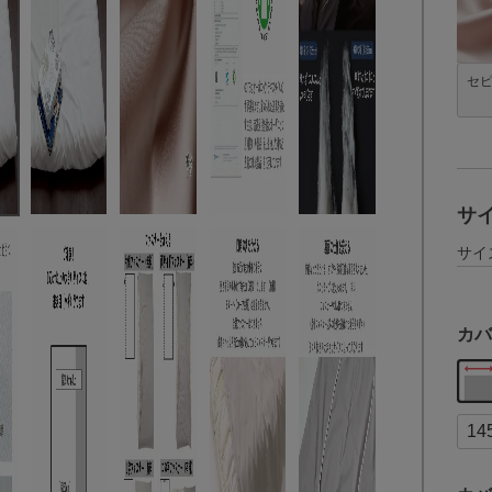
セ
サ
サイ
カバ