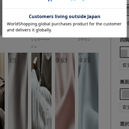
四隅
シェリーベー
ブラウン
ジュ
裏面
選択