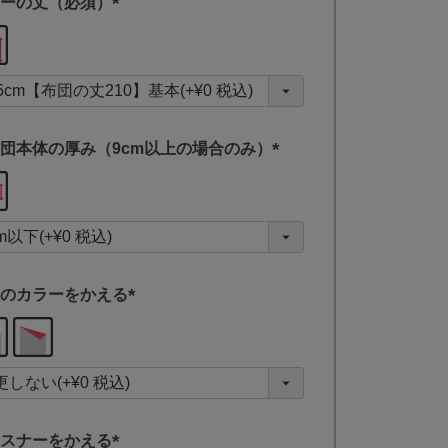
ーの丈（必須）
(
必
須
)
団本体の厚み（9cm以上の場合のみ）
(
必
須
)
のカラーをかえる
(
必
須
)
スナーをかえる