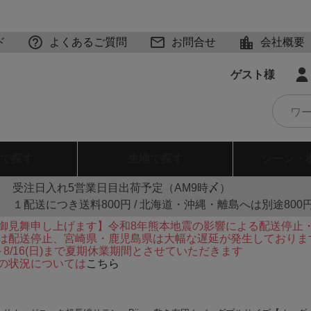
ド
よくあるご質問
お問合せ
会社概要
ゲスト様
で探す
生地
で探す
シーン・
受注日入れ5営業日目出荷予定（AM9時〆）
１配送につき送料800円 / 北海道・沖縄・離島へは別途800
御見舞申し上げます】令和8年熊本地震の影響による配送停止
は配送停止、宮崎県・鹿児島県は大幅な遅延が発生しておりま
火)～8/16(日)まで夏期休業期間とさせていただきます
の状況については
こちら