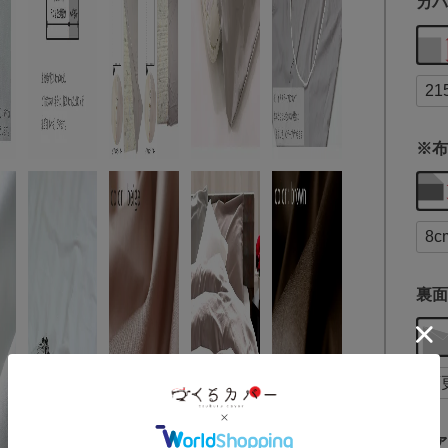
カバ
※布
裏面
ファ