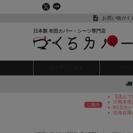
お買い物ガイ
アイテム
で探す
サイズ
【謹んで
※熊本県
ご案内
8/11(
生地在庫