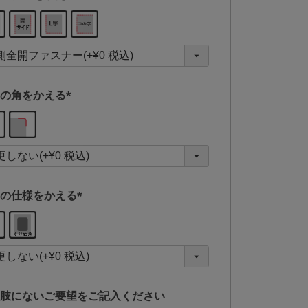
(
必
須
)
の角をかえる
(
必
須
)
の仕様をかえる
(
必
須
)
肢にないご要望をご記入ください