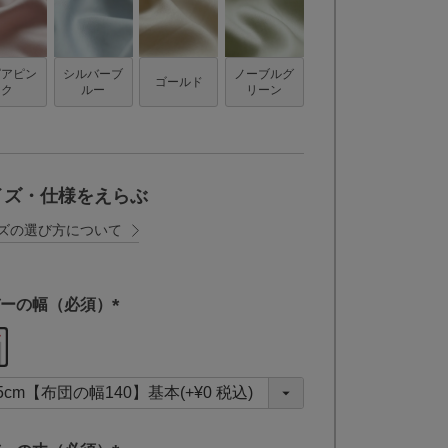
ピアピン
シルバーブ
ノーブルグ
ゴールド
ク
ルー
リーン
イズ・仕様をえらぶ
ズの選び方について
ーの幅（必須）
(
必
須
)