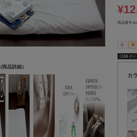
¥
12
商品番号
s
春
秋
[
116
ポイ
カ
ホ