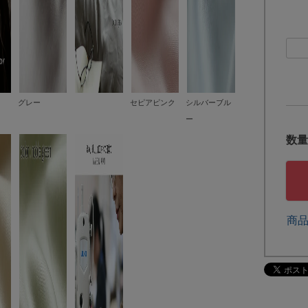
グレー
セピアピンク
シルバーブル
ー
商