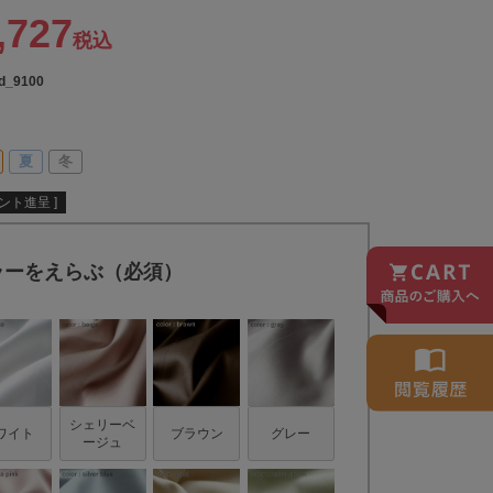
,727
税込
-d_9100
夏
冬
ント進呈 ]
ラーをえらぶ（必須）
シェリーベ
ワイト
ブラウン
グレー
ージュ