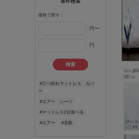
条件検索
価格で探す：
円〜
円
検索
#三つ折れマットレス カバ
ー
#エアー シーツ
#マットレス2台並べる
#エアー
#北欧