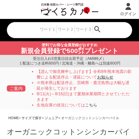
ログイン
便利でお得な会員登録がおすすめ
新規会員登録で500㌽プレゼント
受注日入れ5営業日目出荷予定（AM9時〆）
１配送につき送料800円 / 北海道・沖縄・離島へは別途800円
【謹んで御見舞申し上げます】令和8年熊本地震の影
響による配送停止・遅延について
お知らせ
※熊本県は配送停止、宮崎県・鹿児島県は大幅な遅
ご案内
延が発生しております
8/11(火)～8/16(日)まで夏期休業期間とさせていただ
きます
生地在庫の状況については
こちら
HOME
サイズで探す
ジュニア
オーガニックコットンシンカーパイル
オーガニックコットンシンカーパイ