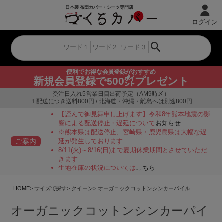
ログイン
便利でお得な会員登録がおすすめ
新規会員登録で500㌽プレゼント
受注日入れ5営業日目出荷予定（AM9時〆）
１配送につき送料800円 / 北海道・沖縄・離島へは別途800円
【謹んで御見舞申し上げます】令和8年熊本地震の影
響による配送停止・遅延について
お知らせ
※熊本県は配送停止、宮崎県・鹿児島県は大幅な遅
ご案内
延が発生しております
8/11(火)～8/16(日)まで夏期休業期間とさせていただ
きます
生地在庫の状況については
こちら
HOME
サイズで探す
クイーン
オーガニックコットンシンカーパイル
オーガニックコットンシンカーパイ