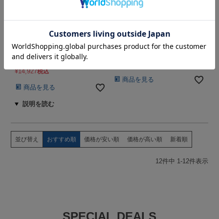
40オーガニックコットンダブ
40オーガニックコットンダブ
ルガーゼ
ルガーゼ
ベッドスカート（プリーツタ
マットレスカバー
イプ）
セミダブルサイズ
セミダブルサイズ
【オーダーメイド】
【オーダーメイド】
春
秋
夏
冬
春
秋
夏
冬
¥
13,035
税込
¥
14,927
税込
商品を見る
商品を見る
並び替え
おすすめ順
価格が安い順
価格が高い順
新着順
12
件中
1
-
12
件表示
SPECIAL DEALS