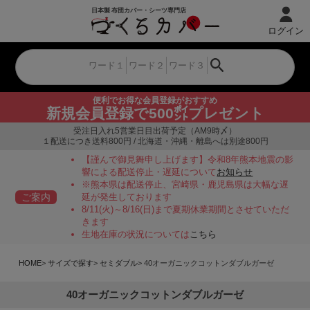
ログイン
便利でお得な会員登録がおすすめ
新規会員登録で500㌽プレゼント
受注日入れ5営業日目出荷予定（AM9時〆）
１配送につき送料800円 / 北海道・沖縄・離島へは別途800円
【謹んで御見舞申し上げます】令和8年熊本地震の影
響による配送停止・遅延について
お知らせ
※熊本県は配送停止、宮崎県・鹿児島県は大幅な遅
ご案内
延が発生しております
8/11(火)～8/16(日)まで夏期休業期間とさせていただ
きます
生地在庫の状況については
こちら
HOME
サイズで探す
セミダブル
40オーガニックコットンダブルガーゼ
40オーガニックコットンダブルガーゼ