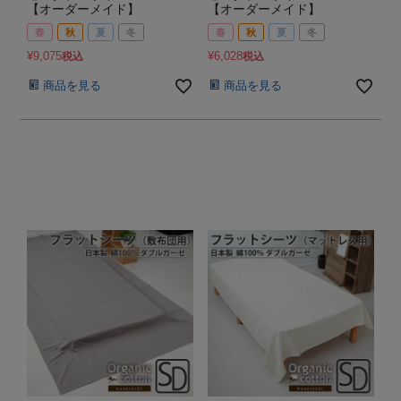
【オーダーメイド】
【オーダーメイド】
春
秋
夏
冬
春
秋
夏
冬
¥
9,075
¥
6,028
税込
税込
商品を見る
商品を見る