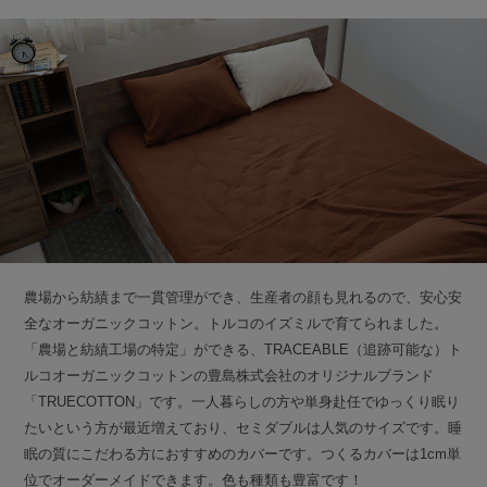
農場から紡績まで一貫管理ができ、生産者の顔も見れるので、安心安
全なオーガニックコットン。トルコのイズミルで育てられました。
「農場と紡績工場の特定」ができる、TRACEABLE（追跡可能な）ト
ルコオーガニックコットンの豊島株式会社のオリジナルブランド
「TRUECOTTON」です。一人暮らしの方や単身赴任でゆっくり眠り
たいという方が最近増えており、セミダブルは人気のサイズです。睡
眠の質にこだわる方におすすめのカバーです。つくるカバーは1cm単
位でオーダーメイドできます。色も種類も豊富です！