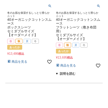
冬のお肌を保湿するしっとり滑らか
冬のお肌を保湿するしっとり滑らか
ニット
ニット
40オーガニックコットンスム
40オーガニックコットンスム
ース
ース
ボックスシーツ
フラットシーツ（敷き布団
セミダブルサイズ
用）
【オーダーメイド】
セミダブルサイズ
【オーダーメイド】
春
秋
夏
冬
春
秋
夏
冬
あったか
あったか
¥
13,486
税込
¥
13,695
税込
商品を見る
商品を見る