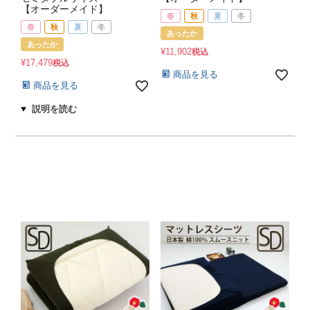
【オーダーメイド】
春
秋
夏
冬
春
秋
夏
冬
あったか
あったか
¥
11,902
税込
¥
17,479
税込
商品を見る
商品を見る