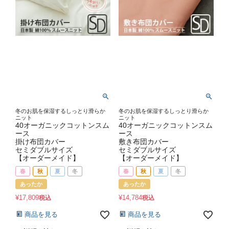
冬のお肌を保湿するしっとり滑らか
冬のお肌を保湿するしっとり滑らか
ニット
ニット
40オーガニックコットンスム
40オーガニックコットンスム
ース
ース
掛け布団カバー
敷き布団カバー
セミダブルサイズ
セミダブルサイズ
【オーダーメイド】
【オーダーメイド】
春
秋
夏
冬
春
秋
夏
冬
あったか
あったか
¥
17,809
¥
14,784
税込
税込
商品を見る
商品を見る