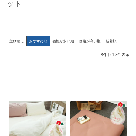
ット
並び替え
おすすめ順
価格が安い順
価格が高い順
新着順
8
件中
1
-
8
件表示