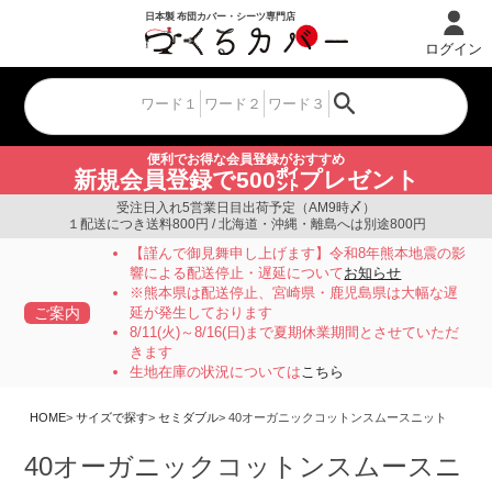
ログイン
便利でお得な会員登録がおすすめ
新規会員登録で500㌽プレゼント
受注日入れ5営業日目出荷予定（AM9時〆）
１配送につき送料800円 / 北海道・沖縄・離島へは別途800円
【謹んで御見舞申し上げます】令和8年熊本地震の影
響による配送停止・遅延について
お知らせ
※熊本県は配送停止、宮崎県・鹿児島県は大幅な遅
ご案内
延が発生しております
8/11(火)～8/16(日)まで夏期休業期間とさせていただ
きます
生地在庫の状況については
こちら
HOME
サイズで探す
セミダブル
40オーガニックコットンスムースニット
40オーガニックコットンスムースニ