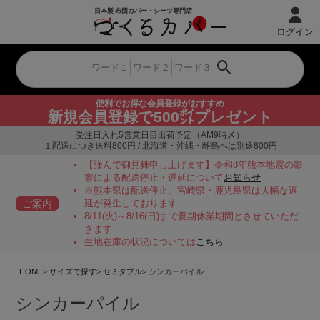
ログイン
便利でお得な会員登録がおすすめ
新規会員登録で500㌽プレゼント
受注日入れ5営業日目出荷予定（AM9時〆）
１配送につき送料800円 / 北海道・沖縄・離島へは別途800円
【謹んで御見舞申し上げます】令和8年熊本地震の影
響による配送停止・遅延について
お知らせ
※熊本県は配送停止、宮崎県・鹿児島県は大幅な遅
ご案内
延が発生しております
8/11(火)～8/16(日)まで夏期休業期間とさせていただ
きます
生地在庫の状況については
こちら
HOME
サイズで探す
セミダブル
シンカーパイル
シンカーパイル