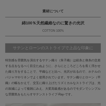
素材について
綿100％天然繊維なのに驚きの光沢
COTTON 100%
サテンとローンのストライプで上品な印象に
特別感を雰囲気を演出するサテン織り（朱子織）は経糸と偉糸の交差
する点をなるべく目立たぬように、さらにところどころを長く浮かせ
た織り方をすることで、平織などと比べ、光沢が出るので、ホテルの
パジャマやリネンでよく使用されています。サテン織りとローン（平
織）の幅をかえて、交互に織り上げたリズミカルなストライプは、光
の加減によって複雑にみえ、大変高級感があるのでモダンでシンプル
な雰囲気をもたらすサテンストライプ-Ray-です。