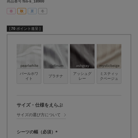
商品番号
fss-s_18900
春
秋
夏
冬
[
70
ポイント進呈 ]
パールホワ
アッシュグ
ミスティッ
プラチナ
イト
レー
クベージュ
サイズ・仕様をえらぶ
サイズの選び方について
シーツの幅（必須）