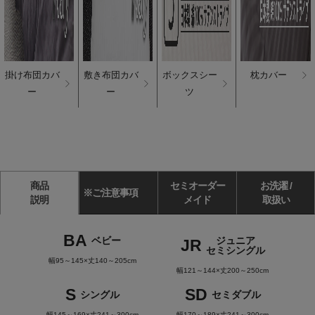
掛け布団カバ
敷き布団カバ
ボックスシー
枕カバー
ー
ー
ツ
商品
セミオーダー
お洗濯 /
※ご注意事項
説明
メイド
取扱い
BA
ベビー
ジュニア
JR
セミシングル
幅95～145×丈140～205cm
幅121～144×丈200～250cm
S
SD
シングル
セミダブル
幅145～169×丈241～300cm
幅170～189×丈241～300cm