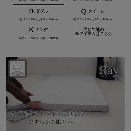
D
Q
ダブル
クイーン
幅190～209×丈241～300cm
幅210～229×丈241～300cm
K
キング
同じ生地の
全アイテムはこちら
幅230～249×丈241～300cm