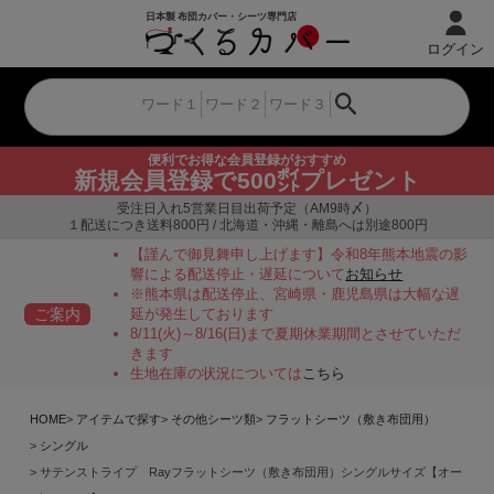
ログイン
便利でお得な会員登録がおすすめ
新規会員登録で500㌽プレゼント
受注日入れ5営業日目出荷予定（AM9時〆）
１配送につき送料800円 / 北海道・沖縄・離島へは別途800円
【謹んで御見舞申し上げます】令和8年熊本地震の影
響による配送停止・遅延について
お知らせ
※熊本県は配送停止、宮崎県・鹿児島県は大幅な遅
ご案内
延が発生しております
8/11(火)～8/16(日)まで夏期休業期間とさせていただ
きます
生地在庫の状況については
こちら
HOME
アイテムで探す
その他シーツ類
フラットシーツ（敷き布団用）
シングル
サテンストライプ Rayフラットシーツ（敷き布団用）シングルサイズ【オー