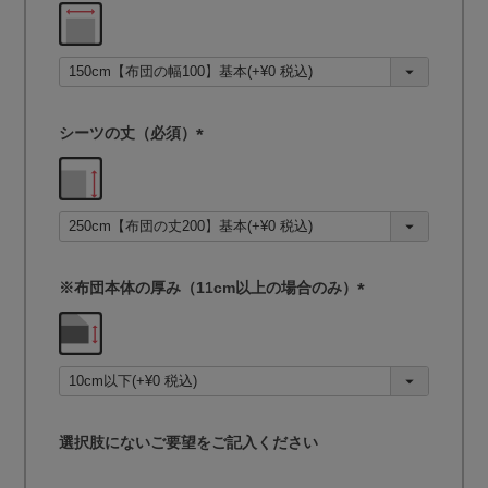
(
必
須
)
シーツの丈（必須）
(
必
須
)
※布団本体の厚み（11cm以上の場合のみ）
(
必
須
)
選択肢にないご要望をご記入ください