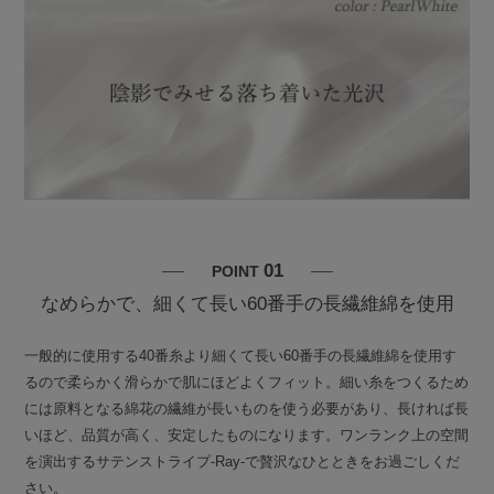
01
POINT
なめらかで、細くて長い60番手の長繊維綿を使用
一般的に使用する40番糸より細くて長い60番手の長繊維綿を使用す
るので柔らかく滑らかで肌にほどよくフィット。細い糸をつくるため
には原料となる綿花の繊維が長いものを使う必要があり、長ければ長
いほど、品質が高く、安定したものになります。ワンランク上の空間
を演出するサテンストライプ-Ray-で贅沢なひとときをお過ごしくだ
さい。